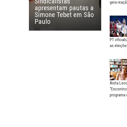
Sindicalistas
SERGIO LUIZ LEITE (SERGIN
gera reaçã
apresentam pautas a
Saúde mental:
Simone Tebet em São
responsabilidade de todo
Paulo
PT oficial
as eleiçõe
Anita Leoc
“Encontros
programa 