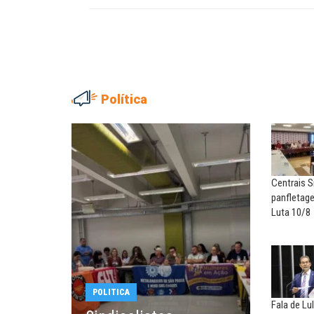
Política
MARIA AUXILIADORA
Agosto Lilás: todos e tod
combate à...
Centrais S
EDUARDO ANNUNCIATO CHI
panfletage
Sem salário digno e prote
Luta 10/8
social, não existe...
EUSÉBIO PINTO NETO
A fortaleza do sindicato
POLITICA
Fala de Lu