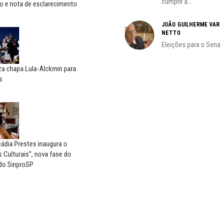
cumprir a...
HO)
o e nota de esclarecimento
ADILSON ARAÚJO
s
JOÃO GUILHERME VA
A geopolítica nas eleições de
NETTO
outubro; por Adilson...
Eleições para o Sen
iza chapa Lula-Alckmin para
s
ádia Prestes inaugura o
 Culturais”, nova fase do
do SinproSP