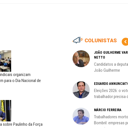
COLUNISTAS
MARCOS VERLAINE
JOÃO GUILHERME VA
NETTO
as no
Nem reconstruir, nem
Candidatos a deputa
reinventar, o sindicalismo
João Guilherme
precisa voltar...
indicais organizam
CÃO
m para o Dia Nacional de
EDUARDO ANNUNCIAT
MIGUEL TORRES
ção
Eleições 2026: o vot
A luta continua: agora o foco é
trabalhador precisa d
o...
MÁRCIO FERREIRA
CARLOS LOPES
Trabalhadores morto
O resgate do nosso Estado
Bombril: empresas 
Nacional; por Carlos...
la sobre Paulinho da Força