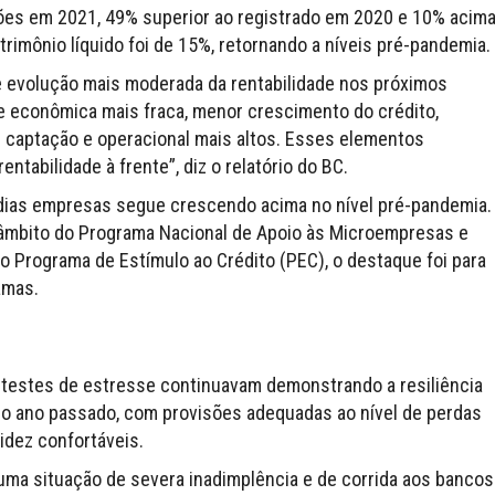
lhões em 2021, 49% superior ao registrado em 2020 e 10% acim
rimônio líquido foi de 15%, retornando a níveis pré-pandemia.
de evolução mais moderada da rentabilidade nos próximos
de econômica mais fraca, menor crescimento do crédito,
e captação e operacional mais altos. Esses elementos
ntabilidade à frente”, diz o relatório do BC.
édias empresas segue crescendo acima no nível pré-pandemia.
âmbito do Programa Nacional de Apoio às Microempresas e
Programa de Estímulo ao Crédito (PEC), o destaque foi para
amas.
s testes de estresse continuavam demonstrando a resiliência
o ano passado, com provisões adequadas ao nível de perdas
idez confortáveis.
uma situação de severa inadimplência e de corrida aos bancos