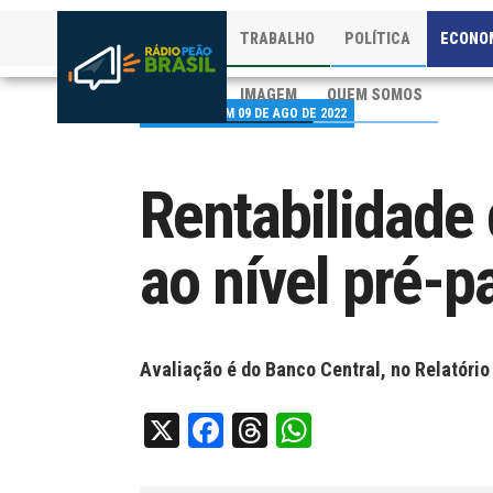
TRABALHO
POLÍTICA
ECONO
IMAGEM
QUEM SOMOS
PUBLICADO EM 09 DE AGO DE 2022
Rentabilidade
ao nível pré-
Avaliação é do Banco Central, no Relatório
X
Facebook
Threads
WhatsApp