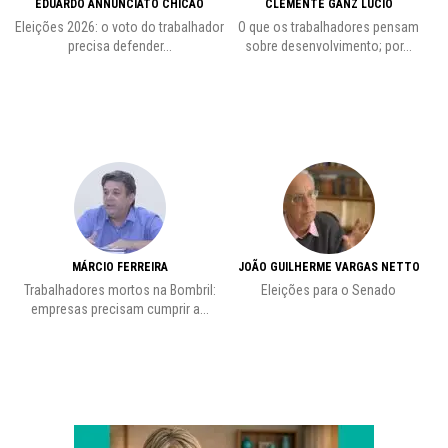
EDUARDO ANNUNCIATO CHICÃO
CLEMENTE GANZ LÚCIO
 o
Eleições 2026: o voto do trabalhador
O que os trabalhadores pensam
L
precisa defender...
sobre desenvolvimento; por...
MÁRCIO FERREIRA
JOÃO GUILHERME VARGAS NETTO
Trabalhadores mortos na Bombril:
Eleições para o Senado
Pr
empresas precisam cumprir a...