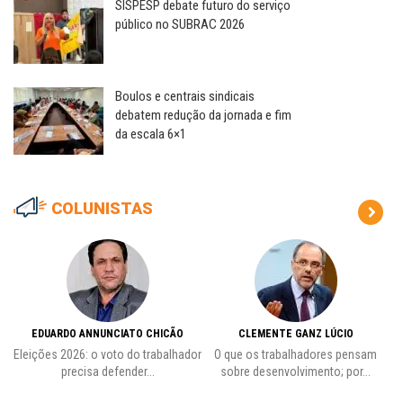
SISPESP debate futuro do serviço
público no SUBRAC 2026
Boulos e centrais sindicais
debatem redução da jornada e fim
da escala 6×1
COLUNISTAS
EDUARDO ANNUNCIATO CHICÃO
CLEMENTE GANZ LÚCIO
 o
Eleições 2026: o voto do trabalhador
O que os trabalhadores pensam
L
precisa defender...
sobre desenvolvimento; por...