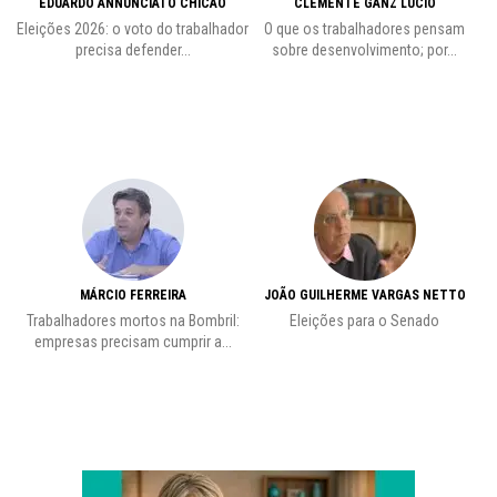
EDUARDO ANNUNCIATO CHICÃO
CLEMENTE GANZ LÚCIO
 o
Eleições 2026: o voto do trabalhador
O que os trabalhadores pensam
L
precisa defender...
sobre desenvolvimento; por...
MÁRCIO FERREIRA
JOÃO GUILHERME VARGAS NETTO
Trabalhadores mortos na Bombril:
Eleições para o Senado
Pr
empresas precisam cumprir a...