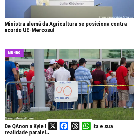
Ministra alemã da Agricultura se posiciona contra
acordo UE-Mercosul
MUNDO
X
Facebook
Threads
WhatsApp
De QAnon a Kyle Rittenhouse, a direita e sua
realidade paralela