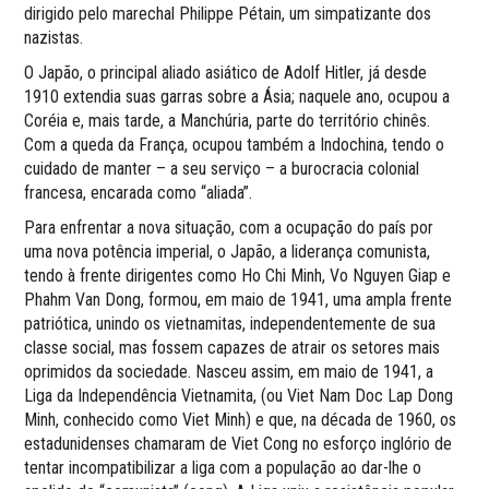
dirigido pelo marechal Philippe Pétain, um simpatizante dos
nazistas.
O Japão, o principal aliado asiático de Adolf Hitler, já desde
1910 extendia suas garras sobre a Ásia; naquele ano, ocupou a
Coréia e, mais tarde, a Manchúria, parte do território chinês.
Com a queda da França, ocupou também a Indochina, tendo o
cuidado de manter – a seu serviço – a burocracia colonial
francesa, encarada como “aliada”.
Para enfrentar a nova situação, com a ocupação do país por
uma nova potência imperial, o Japão, a liderança comunista,
tendo à frente dirigentes como Ho Chi Minh, Vo Nguyen Giap e
Phahm Van Dong, formou, em maio de 1941, uma ampla frente
patriótica, unindo os vietnamitas, independentemente de sua
classe social, mas fossem capazes de atrair os setores mais
oprimidos da sociedade. Nasceu assim, em maio de 1941, a
Liga da Independência Vietnamita, (ou Viet Nam Doc Lap Dong
Minh, conhecido como Viet Minh) e que, na década de 1960, os
estadunidenses chamaram de Viet Cong no esforço inglório de
tentar incompatibilizar a liga com a população ao dar-lhe o