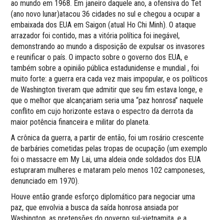
ao mundo em 1968. Em janeiro daquele ano, a ofensiva do Tet
(ano novo lunar)atacou 36 cidades no sul e chegou a ocupar a
embaixada dos EUA em Saigon (atual Ho Chi Minh). O ataque
arrazador foi contido, mas a vitória política foi inegável,
demonstrando ao mundo a disposição de expulsar os invasores
e reunificar o país. O impacto sobre o governo dos EUA, e
também sobre a opinião pública estadunidense e mundial , foi
muito forte: a guerra era cada vez mais impopular, e os políticos
de Washington tiveram que admitir que seu fim estava longe, e
que o melhor que alcançariam seria uma “paz honrosa” naquele
conflito em cujo horizonte estava o espectro da derrota da
maior potência financeira e militar do planeta.
A crônica da guerra, a partir de então, foi um rosário crescente
de barbáries cometidas pelas tropas de ocupação (um exemplo
foi o massacre em My Lai, uma aldeia onde soldados dos EUA
estupraram mulheres e mataram pelo menos 102 camponeses,
denunciado em 1970).
Houve então grande esforço diplomático para negociar uma
paz, que envolvia a busca da saída honrosa ansiada por
Washington, as pretensões do governo sul-vietnamita, e a