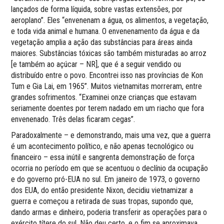
lançados de forma líquida, sobre vastas extensões, por
aeroplano”. Eles “envenenam a água, os alimentos, a vegetação,
e toda vida animal e humana. O envenenamento da água e da
vegetação amplia a ação das substâncias para áreas ainda
maiores. Substâncias tóxicas são também misturadas ao arroz
[e também ao açúcar – NR], que é a seguir vendido ou
distribuído entre o povo. Encontrei isso nas províncias de Kon
Tum e Gia Lai, em 1965”. Muitos vietnamitas morreram, entre
grandes sofrimentos. “Examinei onze crianças que estavam
seriamente doentes por terem nadado em um riacho que fora
envenenado. Três delas ficaram cegas”.
Paradoxalmente – e demonstrando, mais uma vez, que a guerra
é um acontecimento político, e não apenas tecnológico ou
financeiro – essa inútil e sangrenta demonstração de força
ocorria no período em que se acentuou o declínio da ocupação
e do governo pró-EUA no sul. Em janeiro de 1973, o governo
dos EUA, do então presidente Nixon, decidiu vietnamizar a
guerra e começou a retirada de suas tropas, supondo que,
dando armas e dinheiro, poderia transferir as operações para o
exército títere do sul. Não deu certo, e o fim se aproximava