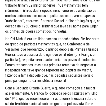
repressão francesa foi brutal. Em 1932, as prisões e campos de
trabalho tinham 32 mil prisioneiros . “Os vietnamitas tem
inúmeros mártires desta época; mais numerosos ainda são os
mortos anônimos, em cujas sepulturass inscreveu-se apenas
‘trabalhador’”, escreveu Bertrand Russel, o filósofo inglês que, na
década de 1960 criou o Tribunal que leva seu nome para julgar
os crimes de guerra cometidos no Vietnã.
Ho Chi Minh já era um líder nacional reconhecidoo. Ele fez parte
do grupo de patriótas vietnamitas que, na Conferência de
Versalhes que reorganizou o mundo depois da Primeira Grande
Guerra, teve a ousadia de exigir que os aliados (e a França, em
particular), respeitassem a autonomia dos povos da Indochina.
Foram rechaçados, mas esta primeira tentativa de negociar a
independência teve grande repercussão popular no Vietnã,
fazendo a fama daquele que, nas décadas seguintes seria o
principal dirigente da resistência nacional.
Com a Segunda Grande Guerra, o quadro começou a a mudar
aceleradamente. A França foi ocupada pelos nazistas em julho
de 1940, que só reconheceram a autonomia francesa sobre o
sul do território nacional, sob um governo pró-nazista títere