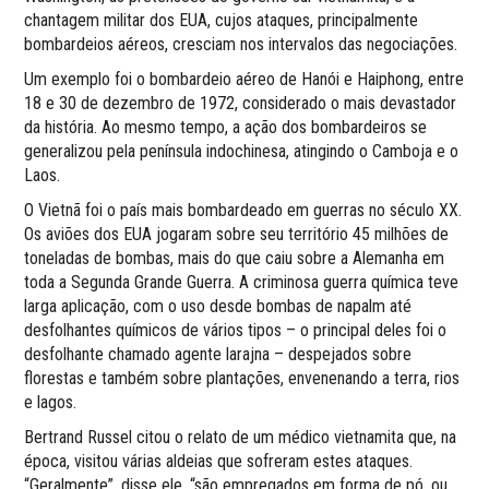
chantagem militar dos EUA, cujos ataques, principalmente
bombardeios aéreos, cresciam nos intervalos das negociações.
Um exemplo foi o bombardeio aéreo de Hanói e Haiphong, entre
18 e 30 de dezembro de 1972, considerado o mais devastador
da história. Ao mesmo tempo, a ação dos bombardeiros se
generalizou pela península indochinesa, atingindo o Camboja e o
Laos.
O Vietnã foi o país mais bombardeado em guerras no século XX.
Os aviões dos EUA jogaram sobre seu território 45 milhões de
toneladas de bombas, mais do que caiu sobre a Alemanha em
toda a Segunda Grande Guerra. A criminosa guerra química teve
larga aplicação, com o uso desde bombas de napalm até
desfolhantes químicos de vários tipos – o principal deles foi o
desfolhante chamado agente larajna – despejados sobre
florestas e também sobre plantações, envenenando a terra, rios
e lagos.
Bertrand Russel citou o relato de um médico vietnamita que, na
época, visitou várias aldeias que sofreram estes ataques.
“Geralmente”, disse ele, “são empregados em forma de pó, ou