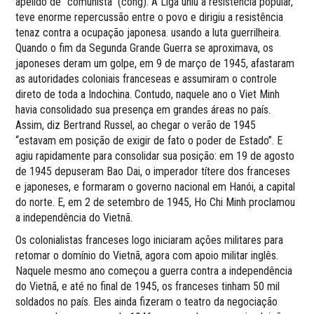
apelido de “comunista” (cong). A Liga uniu a resistência popular,
teve enorme repercussão entre o povo e dirigiu a resistência
tenaz contra a ocupação japonesa. usando a luta guerrilheira.
Quando o fim da Segunda Grande Guerra se aproximava, os
japoneses deram um golpe, em 9 de março de 1945, afastaram
as autoridades coloniais franceseas e assumiram o controle
direto de toda a Indochina. Contudo, naquele ano o Viet Minh
havia consolidado sua presença em grandes áreas no país.
Assim, diz Bertrand Russel, ao chegar o verão de 1945
“estavam em posição de exigir de fato o poder de Estado”. E
agiu rapidamente para consolidar sua posição: em 19 de agosto
de 1945 depuseram Bao Dai, o imperador títere dos franceses
e japoneses, e formaram o governo nacional em Hanói, a capital
do norte. E, em 2 de setembro de 1945, Ho Chi Minh proclamou
a independência do Vietnã.
Os colonialistas franceses logo iniciaram ações militares para
retomar o domínio do Vietnã, agora com apoio militar inglês.
Naquele mesmo ano começou a guerra contra a independência
do Vietnã, e até no final de 1945, os franceses tinham 50 mil
soldados no país. Eles ainda fizeram o teatro da negociação