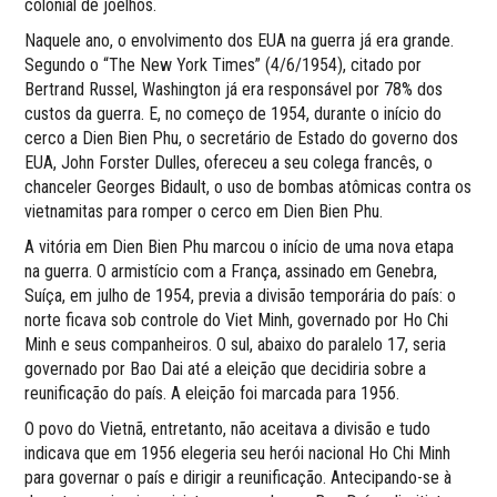
colonial de joelhos.
Naquele ano, o envolvimento dos EUA na guerra já era grande.
Segundo o “The New York Times” (4/6/1954), citado por
Bertrand Russel, Washington já era responsável por 78% dos
custos da guerra. E, no começo de 1954, durante o início do
cerco a Dien Bien Phu, o secretário de Estado do governo dos
EUA, John Forster Dulles, ofereceu a seu colega francês, o
chanceler Georges Bidault, o uso de bombas atômicas contra os
vietnamitas para romper o cerco em Dien Bien Phu.
A vitória em Dien Bien Phu marcou o início de uma nova etapa
na guerra. O armistício com a França, assinado em Genebra,
Suíça, em julho de 1954, previa a divisão temporária do país: o
norte ficava sob controle do Viet Minh, governado por Ho Chi
Minh e seus companheiros. O sul, abaixo do paralelo 17, seria
governado por Bao Dai até a eleição que decidiria sobre a
reunificação do país. A eleição foi marcada para 1956.
O povo do Vietnã, entretanto, não aceitava a divisão e tudo
indicava que em 1956 elegeria seu herói nacional Ho Chi Minh
para governar o país e dirigir a reunificação. Antecipando-se à