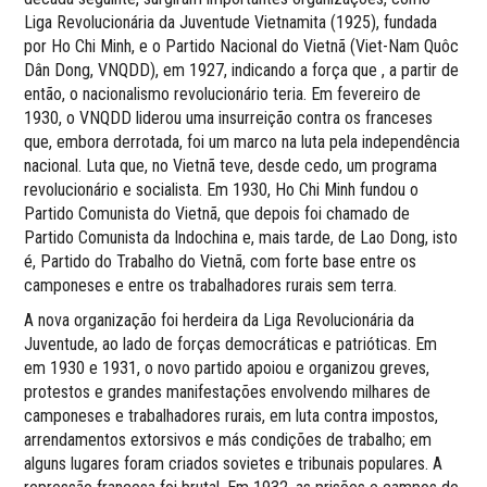
Liga Revolucionária da Juventude Vietnamita (1925), fundada
por Ho Chi Minh, e o Partido Nacional do Vietnã (Viet-Nam Quôc
Dân Dong, VNQDD), em 1927, indicando a força que , a partir de
então, o nacionalismo revolucionário teria. Em fevereiro de
1930, o VNQDD liderou uma insurreição contra os franceses
que, embora derrotada, foi um marco na luta pela independência
nacional. Luta que, no Vietnã teve, desde cedo, um programa
revolucionário e socialista. Em 1930, Ho Chi Minh fundou o
Partido Comunista do Vietnã, que depois foi chamado de
Partido Comunista da Indochina e, mais tarde, de Lao Dong, isto
é, Partido do Trabalho do Vietnã, com forte base entre os
camponeses e entre os trabalhadores rurais sem terra.
A nova organização foi herdeira da Liga Revolucionária da
Juventude, ao lado de forças democráticas e patrióticas. Em
em 1930 e 1931, o novo partido apoiou e organizou greves,
protestos e grandes manifestações envolvendo milhares de
camponeses e trabalhadores rurais, em luta contra impostos,
arrendamentos extorsivos e más condições de trabalho; em
alguns lugares foram criados sovietes e tribunais populares. A