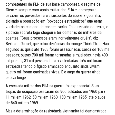
combatentes da FLN de sua base camponesa, o regime de
Diem – sempre com apoio militar dos EUA – começou a
esvaziar os povoados rurais suspeitos de apoiar a guerrilha,
alojando a população em “povoados estratégicos” que eram
verdadeiros campos de concentração. Foi o reinado do terror, e
a polícia secreta logo chegou a ter centenas de milhares de
agentes. “Seus processos eram incrivelmente cruéis”, diz
Bertrand Russel, que citou denúncias do monge Thich Thien Hao
segundo as quais até 1963 foram assassinadas cerca de 163 mil
pessoas; outras 700 mil foram torturadas e mutiladas; havia 400
mil presos; 31 mil pessoas foram violentadas; três mil foram
estripadas tendo o fígado arrancado enquanto ainda viviam;
quatro mil foram queimadas vivas. E o auge da guerra ainda
estava longe…
A escalada militar dos EUA na guerra foi exponencial. Suas
tropas de ocupação passaram de 900 soldados em 1960 para
11 mil em 1962, 50 mil em 1963, 180 mil em 1965, até o auge
de 540 mil em 1969.
Mas a determinação da resistência vietnamita foi demonstrada