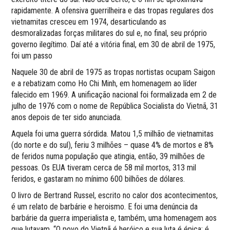
rapidamente. A ofensiva guerrilheira e das tropas regulares dos
vietnamitas cresceu em 1974, desarticulando as
desmoralizadas forças militares do sul e, no final, seu próprio
governo ilegítimo. Daí até a vitória final, em 30 de abril de 1975,
foi um passo
Naquele 30 de abril de 1975 as tropas nortistas ocupam Saigon
e a rebatizam como Ho Chi Minh, em homenagem ao líder
falecido em 1969. A unificação nacional foi formalizada em 2 de
julho de 1976 com o nome de República Socialista do Vietnã, 31
anos depois de ter sido anunciada.
Aquela foi uma guerra sórdida. Matou 1,5 milhão de vietnamitas
(do norte e do sul), feriu 3 milhões – quase 4% de mortos e 8%
de feridos numa população que atingia, então, 39 milhões de
pessoas. Os EUA tiveram cerca de 58 mil mortos, 313 mil
feridos, e gastaram no mínimo 600 bilhões de dólares.
O livro de Bertrand Russel, escrito no calor dos acontecimentos,
é um relato de barbárie e heroismo. E foi uma denúncia da
barbárie da guerra imperialista e, também, uma homenagem aos
que lutavam. “O povo do Vietnã é heróico e sua luta é épica: é