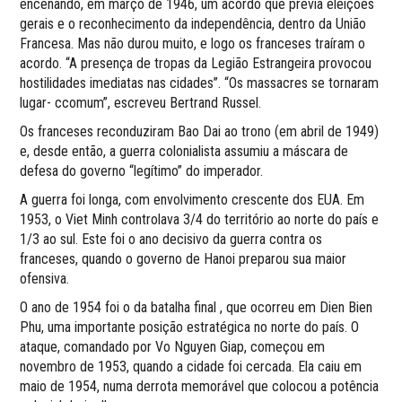
encenando, em março de 1946, um acordo que previa eleições
gerais e o reconhecimento da independência, dentro da União
Francesa. Mas não durou muito, e logo os franceses traíram o
acordo. “A presença de tropas da Legião Estrangeira provocou
hostilidades imediatas nas cidades”. “Os massacres se tornaram
lugar- ccomum”, escreveu Bertrand Russel.
Os franceses reconduziram Bao Dai ao trono (em abril de 1949)
e, desde então, a guerra colonialista assumiu a máscara de
defesa do governo “legítimo” do imperador.
A guerra foi longa, com envolvimento crescente dos EUA. Em
1953, o Viet Minh controlava 3/4 do território ao norte do país e
1/3 ao sul. Este foi o ano decisivo da guerra contra os
franceses, quando o governo de Hanoi preparou sua maior
ofensiva.
O ano de 1954 foi o da batalha final , que ocorreu em Dien Bien
Phu, uma importante posição estratégica no norte do país. O
ataque, comandado por Vo Nguyen Giap, começou em
novembro de 1953, quando a cidade foi cercada. Ela caiu em
maio de 1954, numa derrota memorável que colocou a potência