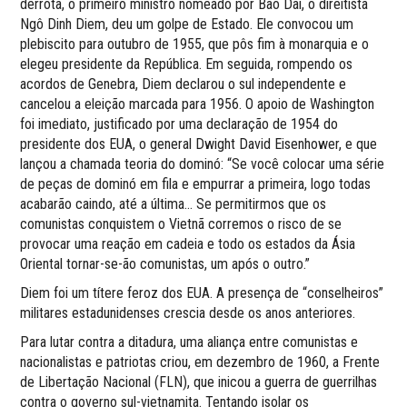
derrota, o primeiro ministro nomeado por Bao Daí, o direitista
Ngô Dinh Diem, deu um golpe de Estado. Ele convocou um
plebiscito para outubro de 1955, que pôs fim à monarquia e o
elegeu presidente da República. Em seguida, rompendo os
acordos de Genebra, Diem declarou o sul independente e
cancelou a eleição marcada para 1956. O apoio de Washington
foi imediato, justificado por uma declaração de 1954 do
presidente dos EUA, o general Dwight David Eisenhower, e que
lançou a chamada teoria do dominó: “Se você colocar uma série
de peças de dominó em fila e empurrar a primeira, logo todas
acabarão caindo, até a última… Se permitirmos que os
comunistas conquistem o Vietnã corremos o risco de se
provocar uma reação em cadeia e todo os estados da Ásia
Oriental tornar-se-ão comunistas, um após o outro.”
Diem foi um títere feroz dos EUA. A presença de “conselheiros”
militares estadunidenses crescia desde os anos anteriores.
Para lutar contra a ditadura, uma aliança entre comunistas e
nacionalistas e patriotas criou, em dezembro de 1960, a Frente
de Libertação Nacional (FLN), que inicou a guerra de guerrilhas
contra o governo sul-vietnamita. Tentando isolar os