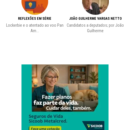
REFLEXÕES EM SÉRIE
JOÃO GUILHERME VARGAS NETTO
Lockerbie e o atentado ao voo Pan
Candidatos a deputados; por João
Pr
Am...
Guilherme