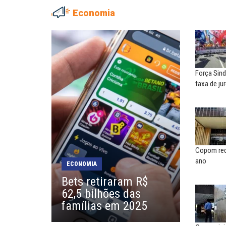
Economia
ADRIANA MARCOLINO
MARIA AUXILIADORA
Adriana Marcolino destaca
Agosto Lilás: todos e tod
impacto do salário mínimo na...
combate à...
Força Sind
NILTON NECO
SERGIO LUIZ LEITE (SERGIN
taxa de ju
Sindec: 94 anos de união e
Saúde mental:
lutas
responsabilidade de todo
EDUARDO ANNUNCIATO CHICÃO
MIGUEL TORRES
Sem salário digno e proteção
A luta continua: agora o f
social, não existe...
o...
Copom red
ano
ECONOMIA
EUSÉBIO PINTO NETO
CARLOS LOPES
Bets retiraram R$
A fortaleza do sindicato
O resgate do nosso Esta
62,5 bilhões das
Nacional; por Carlos...
famílias em 2025