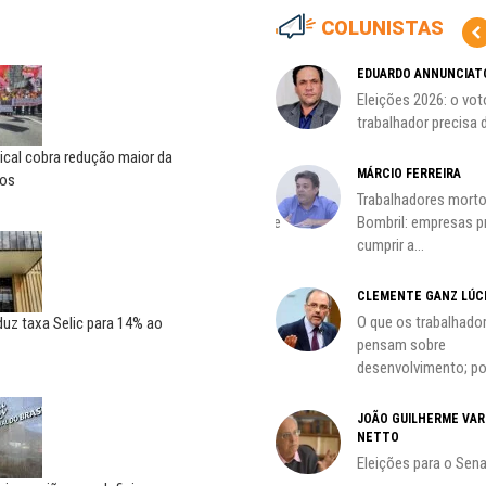
COLUNISTAS
MARCOS VERLAINE
EDUARDO ANNUNCIAT
as no
Nem reconstruir, nem
Eleições 2026: o vot
reinventar, o sindicalismo
trabalhador precisa d
precisa voltar...
ical cobra redução maior da
HO)
MÁRCIO FERREIRA
ros
ADILSON ARAÚJO
Trabalhadores morto
s
A geopolítica nas eleições de
Bombril: empresas 
outubro; por Adilson...
cumprir a...
CLEMENTE GANZ LÚC
oco é
O que os trabalhado
uz taxa Selic para 14% ao
pensam sobre
desenvolvimento; por
do
JOÃO GUILHERME VA
NETTO
Eleições para o Sen