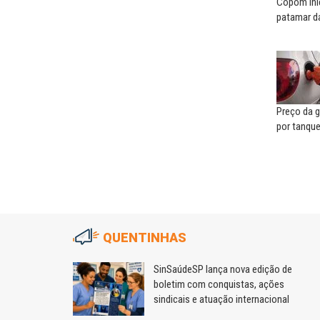
Copom inic
patamar da
Preço da g
por tanqu
QUENTINHAS
fios das
SinSaúdeSP lança nova edição de
balho
boletim com conquistas, ações
sindicais e atuação internacional