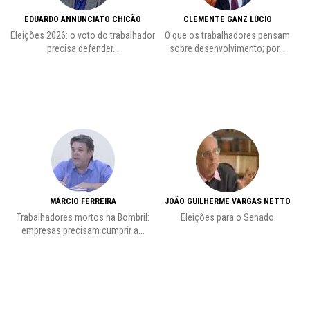
EDUARDO ANNUNCIATO CHICÃO
CLEMENTE GANZ LÚCIO
 o
Eleições 2026: o voto do trabalhador
O que os trabalhadores pensam
L
precisa defender...
sobre desenvolvimento; por...
MÁRCIO FERREIRA
JOÃO GUILHERME VARGAS NETTO
Trabalhadores mortos na Bombril:
Eleições para o Senado
Pr
empresas precisam cumprir a...