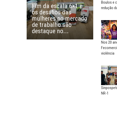
social, não existe...
o...
Boulos e c
Fim da escala 6×1 e
redução da
os desafios das
EUSÉBIO PINTO NETO
CARLOS LOPES
mulheres no mercado
A fortaleza do sindicato
O resgate do nosso Esta
de trabalho são
Nacional; por Carlos...
destaque no...
Nos 20 ano
Fecomerci
violência
Sinpospet
NR-1