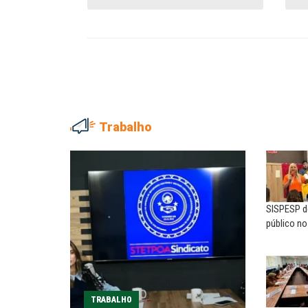
Trabalho
ADRIANA MARCOLINO
MARIA AUXILIADORA
Adriana Marcolino destaca
Agosto Lilás: todos e tod
impacto do salário mínimo na...
combate à...
SISPESP de
NILTON NECO
SERGIO LUIZ LEITE (SERGIN
público n
Sindec: 94 anos de união e
Saúde mental:
lutas
responsabilidade de todo
EDUARDO ANNUNCIATO CHICÃO
MIGUEL TORRES
Sem salário digno e proteção
A luta continua: agora o f
TRABALHO