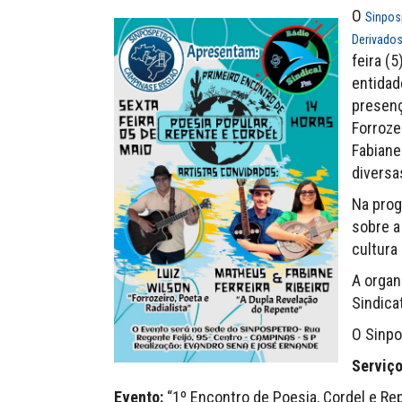
O
Sinpos
Derivados
feira (
entidade
presenç
Forroze
Fabiane
diversa
Na prog
sobre a
cultura 
A organ
Sindica
O Sinpo
Serviço
Evento:
“1º Encontro de Poesia, Cordel e Re