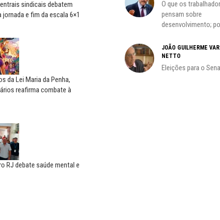
O que os trabalhado
entrais sindicais debatem
pensam sobre
 jornada e fim da escala 6×1
desenvolvimento; por
do
JOÃO GUILHERME VA
NETTO
Eleições para o Sen
s da Lei Maria da Penha,
ários reafirma combate à
ro RJ debate saúde mental e