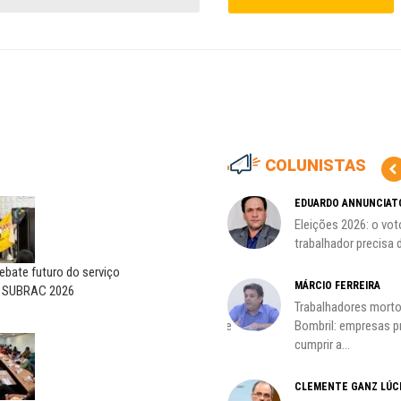
COLUNISTAS
MARCOS VERLAINE
EDUARDO ANNUNCIAT
as no
Nem reconstruir, nem
Eleições 2026: o vot
reinventar, o sindicalismo
trabalhador precisa d
precisa voltar...
bate futuro do serviço
HO)
MÁRCIO FERREIRA
o SUBRAC 2026
ADILSON ARAÚJO
Trabalhadores morto
s
A geopolítica nas eleições de
Bombril: empresas 
outubro; por Adilson...
cumprir a...
CLEMENTE GANZ LÚC
oco é