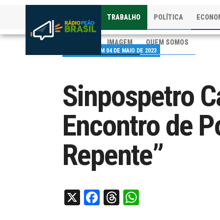
TRABALHO
POLÍTICA
ECONO
IMAGEM
QUEM SOMOS
PUBLICADO EM 04 DE MAIO DE 2023
Sinpospetro C
Encontro de Po
Repente”
X
Facebook
Threads
WhatsApp