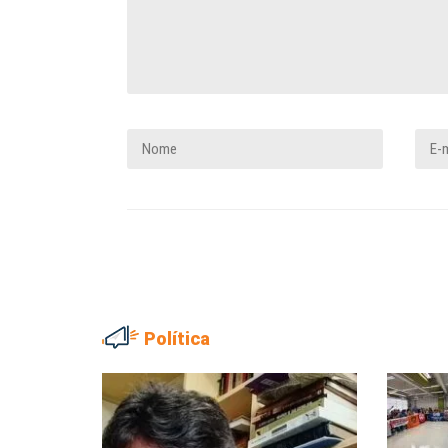
Política
ADRIANA MARCOLINO
MARIA AUXILIADORA
Adriana Marcolino destaca
Agosto Lilás: todos e tod
impacto do salário mínimo na...
combate à...