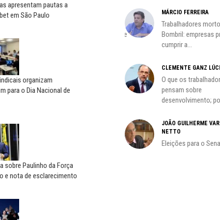
tas apresentam pautas a
HO)
MÁRCIO FERREIRA
bet em São Paulo
ADILSON ARAÚJO
Trabalhadores morto
s
A geopolítica nas eleições de
Bombril: empresas 
outubro; por Adilson...
cumprir a...
CLEMENTE GANZ LÚC
oco é
O que os trabalhado
indicais organizam
pensam sobre
m para o Dia Nacional de
desenvolvimento; por
do
JOÃO GUILHERME VA
NETTO
Eleições para o Sen
la sobre Paulinho da Força
o e nota de esclarecimento