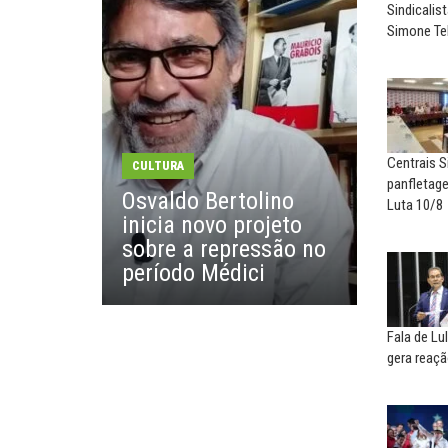
Sindicalis
NILTON NECO
SERGIO LUIZ LEITE (SERGIN
Simone Te
Sindec: 94 anos de união e
Saúde mental:
lutas
responsabilidade de todo
EDUARDO ANNUNCIATO CHICÃO
MIGUEL TORRES
Sem salário digno e proteção
A luta continua: agora o f
social, não existe...
o...
Centrais S
CULTURA
panfletage
Osvaldo Bertolino
Luta 10/8
EUSÉBIO PINTO NETO
CARLOS LOPES
inicia novo projeto
A fortaleza do sindicato
O resgate do nosso Esta
sobre a repressão no
Nacional; por Carlos...
período Médici
Fala de Lu
gera reaçã