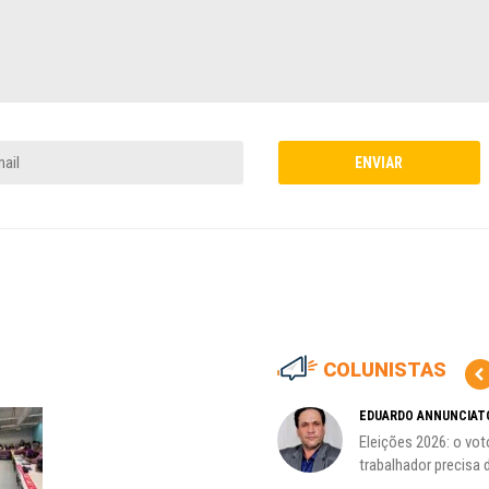
COLUNISTAS
MARCOS VERLAINE
EDUARDO ANNUNCIAT
as no
Nem reconstruir, nem
Eleições 2026: o vot
reinventar, o sindicalismo
trabalhador precisa d
precisa voltar...