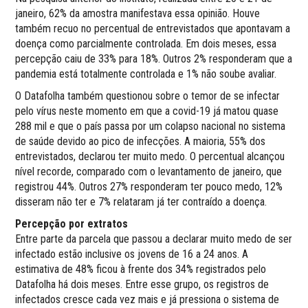
janeiro, 62% da amostra manifestava essa opinião. Houve
também recuo no percentual de entrevistados que apontavam a
doença como parcialmente controlada. Em dois meses, essa
percepção caiu de 33% para 18%. Outros 2% responderam que a
pandemia está totalmente controlada e 1% não soube avaliar.
O Datafolha também questionou sobre o temor de se infectar
pelo vírus neste momento em que a covid-19 já matou quase
288 mil e que o país passa por um colapso nacional no sistema
de saúde devido ao pico de infecções. A maioria, 55% dos
entrevistados, declarou ter muito medo. O percentual alcançou
nível recorde, comparado com o levantamento de janeiro, que
registrou 44%. Outros 27% responderam ter pouco medo, 12%
disseram não ter e 7% relataram já ter contraído a doença.
Percepção por extratos
Entre parte da parcela que passou a declarar muito medo de ser
infectado estão inclusive os jovens de 16 a 24 anos. A
estimativa de 48% ficou à frente dos 34% registrados pelo
Datafolha há dois meses. Entre esse grupo, os registros de
infectados cresce cada vez mais e já pressiona o sistema de