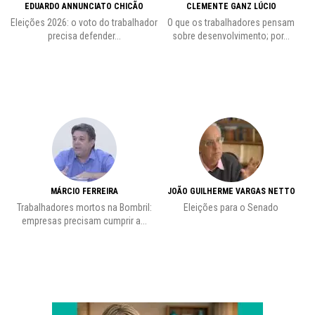
EDUARDO ANNUNCIATO CHICÃO
CLEMENTE GANZ LÚCIO
 o
Eleições 2026: o voto do trabalhador
O que os trabalhadores pensam
L
precisa defender...
sobre desenvolvimento; por...
MÁRCIO FERREIRA
JOÃO GUILHERME VARGAS NETTO
Trabalhadores mortos na Bombril:
Eleições para o Senado
Pr
empresas precisam cumprir a...