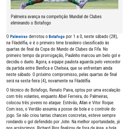
Palmeira avança na competição Mundial de Clubes
eliminando o Botafogo
O
derrotou o
por 1 a 0, neste sábado (28),
Palmeiras
Botafogo
na Filadélfia, e é o primeiro time brasileiro classificado às
quartas de final da Copa do Mundo de Clubes da Fifa. No
primeiro tempo da prorrogação, Paulinho marcou um belo gol e
decidiu o duelo. Agora, a equipe paulista aguarda pelo vencedor
da partida entre Benfica e Chelsea, que se enfrentam ainda
neste sábado. O próximo compromisso, pelas quartas de final
será na sexta-feira (4), novamente na Filadélfia.
O técnico do Botafogo, Renato Paiva, optou por uma escalação
com três volantes, enquanto Abel Ferreira, do Palmeiras,
colocou três jovens no ataque: Estêvão, Allan e Vitor Roque.
Com isso, o Verdão assumiu a posse de bola e o controle do
jogo. Se não criou tantas chances concretas, esteve sempre
rondando o gol defendido por John. Na melhor oportunidade, já
nos acréscimos, Richard Rios finalizou de fora da área, a bola