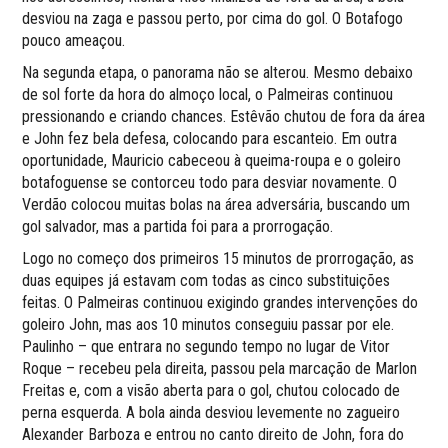
desviou na zaga e passou perto, por cima do gol. O Botafogo
pouco ameaçou.
Na segunda etapa, o panorama não se alterou. Mesmo debaixo
de sol forte da hora do almoço local, o Palmeiras continuou
pressionando e criando chances. Estêvão chutou de fora da área
e John fez bela defesa, colocando para escanteio. Em outra
oportunidade, Mauricio cabeceou à queima-roupa e o goleiro
botafoguense se contorceu todo para desviar novamente. O
Verdão colocou muitas bolas na área adversária, buscando um
gol salvador, mas a partida foi para a prorrogação.
Logo no começo dos primeiros 15 minutos de prorrogação, as
duas equipes já estavam com todas as cinco substituições
feitas. O Palmeiras continuou exigindo grandes intervenções do
goleiro John, mas aos 10 minutos conseguiu passar por ele.
Paulinho – que entrara no segundo tempo no lugar de Vitor
Roque – recebeu pela direita, passou pela marcação de Marlon
Freitas e, com a visão aberta para o gol, chutou colocado de
perna esquerda. A bola ainda desviou levemente no zagueiro
Alexander Barboza e entrou no canto direito de John, fora do