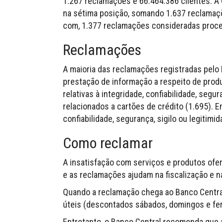
1.267 reclamações e 66.464.386 clientes. A 
na sétima posição, somando 1.637 reclamaçõ
com, 1.377 reclamações consideradas proce
Reclamações
A maioria das reclamações registradas pelo 
prestação de informação a respeito de produ
relativas à integridade, confiabilidade, segu
relacionados a cartões de crédito (1.695). E
confiabilidade, segurança, sigilo ou legitim
Como reclamar
A insatisfação com serviços e produtos ofer
e as reclamações ajudam na fiscalização e n
Quando a reclamação chega ao Banco Central
úteis (descontados sábados, domingos e fer
Entretanto, o Banco Central recomenda que a