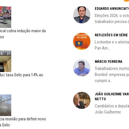
HO)
ADILSON ARAÚJO
EDUARDO ANNUNCIAT
A geopolítica nas eleições de
Eleições 2026: o vot
s
outubro; por Adilson...
trabalhador precisa d
ical cobra redução maior da
REFLEXÕES EM SÉRIE
ros
Lockerbie e o atent
Pan Am...
MÁRCIO FERREIRA
Trabalhadores morto
oco é
Bombril: empresas 
uz taxa Selic para 14% ao
cumprir a...
JOÃO GUILHERME VA
NETTO
do
Candidatos a deputa
João Guilherme
ia reunião para definir novo
 Selic