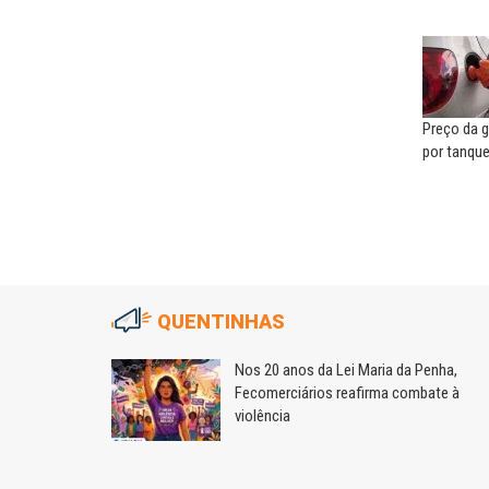
Preço da g
por tanqu
QUENTINHAS
m
Nos 20 anos da Lei Maria da Penha,
Fecomerciários reafirma combate à
violência