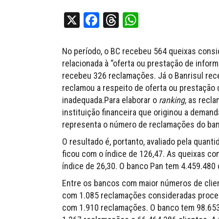
X
Facebook
Threads
WhatsApp
No período, o BC recebeu 564 queixas consi
relacionada à “oferta ou prestação de info
recebeu 326 reclamações. Já o Banrisul rec
reclamou a respeito de oferta ou prestação
inadequada.Para elaborar o
ranking
, as recl
instituição financeira que originou a demand
representa o número de reclamações do banc
O resultado é, portanto, avaliado pela quant
ficou com o índice de 126,47. As queixas co
índice de 26,30. O banco Pan tem 4.459.480 
Entre os bancos com maior números de clien
com 1.085 reclamações consideradas proced
com 1.910 reclamações. O banco tem 98.653.