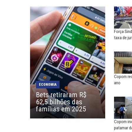
NILTON NECO
SERGIO LUIZ LEITE (SERGIN
Sindec: 94 anos de união e
Saúde mental:
lutas
responsabilidade de todo
Força Sind
MARIA AUXILIADORA
MARCOS VERLAINE
taxa de ju
Agosto Lilás: todos e todas no
Nem reconstruir, nem
combate à...
reinventar, o sindicalismo
precisa voltar...
EDUARDO ANNUNCIATO CHICÃO
MIGUEL TORRES
Sem salário digno e proteção
social, não existe...
A luta continua: agora o f
Copom red
o...
ano
ECONOMIA
EUSÉBIO PINTO NETO
Bets retiraram R$
CARLOS LOPES
A fortaleza do sindicato
62,5 bilhões das
O resgate do nosso Esta
famílias em 2025
Nacional; por Carlos...
Copom inic
patamar da