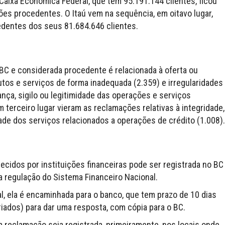
Caixa Econômica Federal, que tem 95.191.144 clientes, ficou
es procedentes. O Itaú vem na sequência, em oitavo lugar,
dentes dos seus 81.684.646 clientes.
BC e considerada procedente é relacionada à oferta ou
tos e serviços de forma inadequada (2.359) e irregularidades
rança, sigilo ou legitimidade das operações e serviços
m terceiro lugar vieram as reclamações relativas à integridade,
idade dos serviços relacionados a operações de crédito (1.008).
ecidos por instituições financeiras pode ser registrada no BC
a regulação do Sistema Financeiro Nacional.
, ela é encaminhada para o banco, que tem prazo de 10 dias
iados) para dar uma resposta, com cópia para o BC.
 reclamação seja registrada, primeiramente, nos locais onde