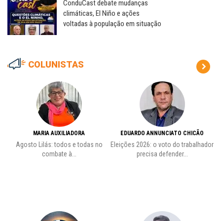
ConduCast debate mudanças
climáticas, El Niño e ações
voltadas à população em situação
COLUNISTAS
MARIA AUXILIADORA
EDUARDO ANNUNCIATO CHICÃO
de
Agosto Lilás: todos e todas no
Eleições 2026: o voto do trabalhador
Pr
combate à...
precisa defender...