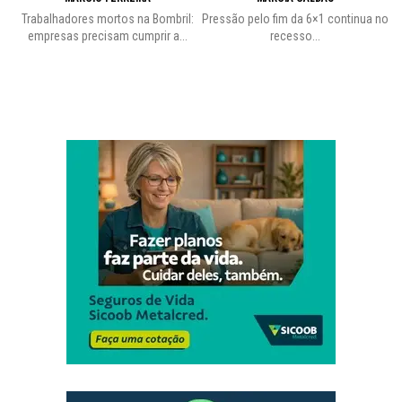
Trabalhadores mortos na Bombril:
Pressão pelo fim da 6×1 continua no
A
empresas precisam cumprir a...
recesso...