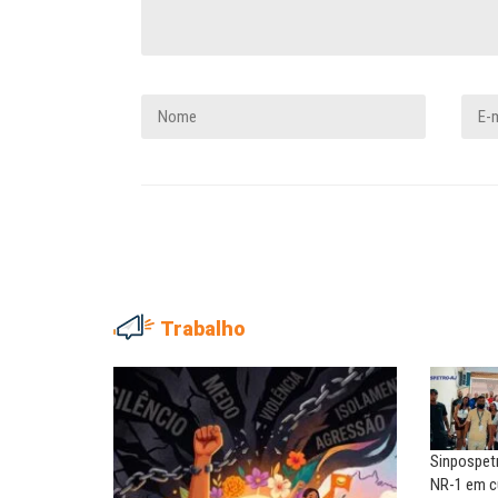
Trabalho
NILTON NECO
SERGIO LUIZ LEITE (SERGIN
Sindec: 94 anos de união e
Saúde mental:
lutas
responsabilidade de todo
Sinpospet
MARIA AUXILIADORA
MARCOS VERLAINE
NR-1 em c