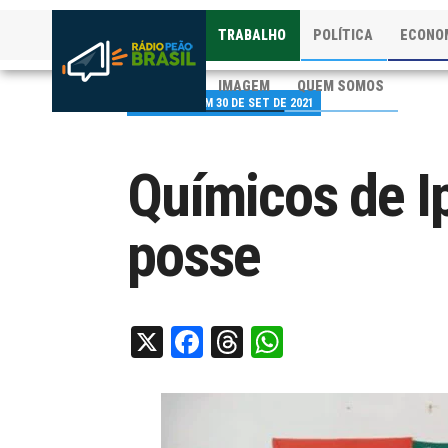
TRABALHO
POLÍTICA
ECONO
IMAGEM
QUEM SOMOS
PUBLICADO EM 30 DE SET DE 2021
Químicos de 
posse
X
Facebook
Threads
WhatsApp