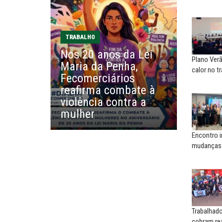
Agosto Lilás: todos e todas no
Nem reconstruir, nem
combate à...
reinventar, o sindicalismo
precisa voltar...
EDUARDO ANNUNCIATO CHICÃO
TRABALHO
MIGUEL TORRES
Sem salário digno e proteção
Nos 20 anos da Lei
social, não existe...
A luta continua: agora o f
Plano Verã
Maria da Penha,
o...
calor no t
Fecomerciários
EUSÉBIO PINTO NETO
reafirma combate à
CARLOS LOPES
A fortaleza do sindicato
violência contra a
O resgate do nosso Esta
mulher
Nacional; por Carlos...
Encontro i
mudanças 
Trabalhad
cobram rea