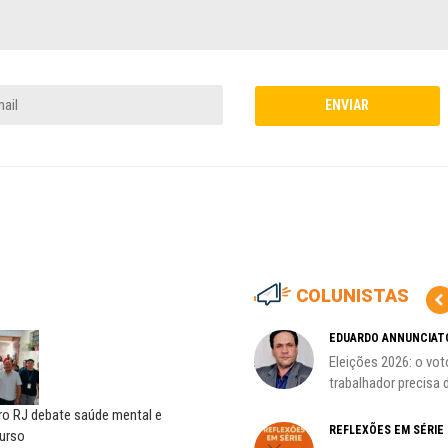
COLUNISTAS
HO)
ADILSON ARAÚJO
EDUARDO ANNUNCIAT
A geopolítica nas eleições de
Eleições 2026: o vot
s
outubro; por Adilson...
trabalhador precisa d
ro RJ debate saúde mental e
REFLEXÕES EM SÉRIE
urso