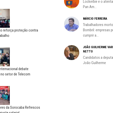
Lockerbie e o atent
Pan Am...
MÁRCIO FERREIRA
Trabalhadores morto
oco é
Bombril: empresas 
o reforça proteção contra
cumprir a...
rabalho
JOÃO GUILHERME VA
NETTO
do
Candidatos a deputa
João Guilherme
nternacional debate
no setor de Telecom
ores da Sorocaba Refrescos
juste salarial