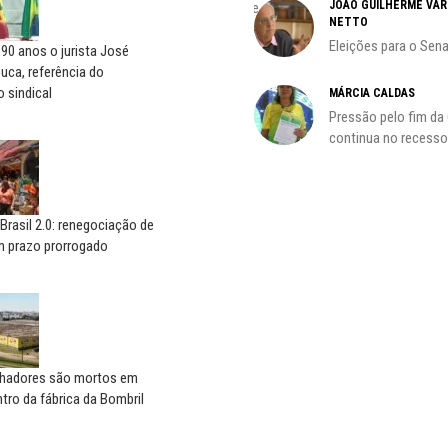
JOÃO GUILHERME VA
A geopolítica nas eleições de
s
NETTO
outubro; por Adilson...
Eleições para o Sen
90 anos o jurista José
uca, referência do
 sindical
MÁRCIA CALDAS
Pressão pelo fim da
continua no recesso.
Brasil 2.0: renegociação de
m prazo prorrogado
alhadores são mortos em
tro da fábrica da Bombril