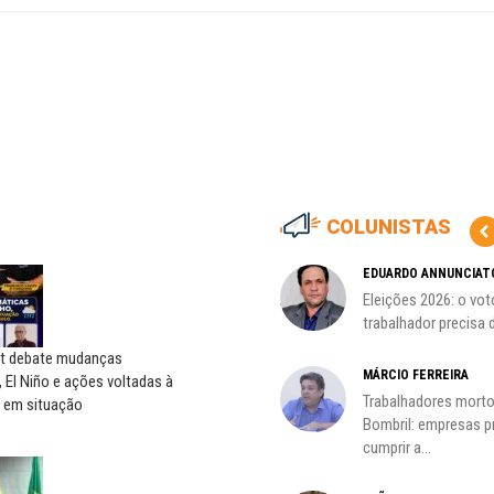
COLUNISTAS
CÃO
MIGUEL TORRES
EDUARDO ANNUNCIAT
ção
A luta continua: agora o foco é
Eleições 2026: o vot
o...
trabalhador precisa d
t debate mudanças
CARLOS LOPES
MÁRCIO FERREIRA
, El Niño e ações voltadas à
O resgate do nosso Estado
Trabalhadores morto
 em situação
Nacional; por Carlos...
Bombril: empresas 
cumprir a...
HO)
ADILSON ARAÚJO