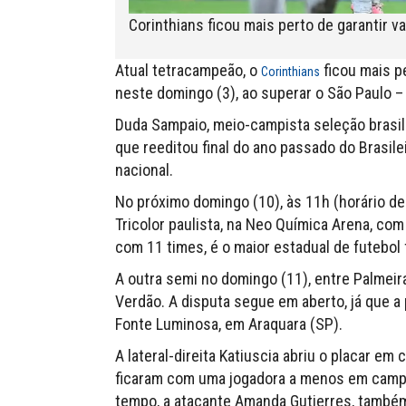
Corinthians ficou mais perto de garantir va
Atual tetracampeão, o
ficou mais p
Corinthians
neste domingo (3), ao superar o São Paulo – 
Duda Sampaio, meio-campista seleção brasil
que reeditou final do ano passado do Brasil
nacional.
No próximo domingo (10), às 11h (horário de 
Tricolor paulista, na Neo Química Arena, c
com 11 times, é o maior estadual de futebol 
A outra semi no domingo (11), entre Palmeira
Verdão. A disputa segue em aberto, já que a 
Fonte Luminosa, em Araquara (SP).
A lateral-direita Katiuscia abriu o placar e
ficaram com uma jogadora a menos em camp
tempo, a atacante Amanda Gutierres, també