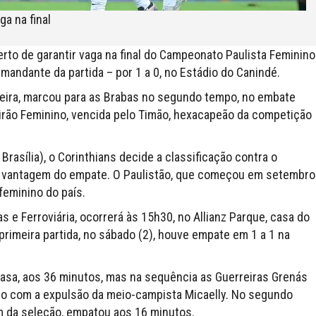
ga na final
erto de garantir vaga na final do Campeonato Paulista Feminino
mandante da partida – por 1 a 0, no Estádio do Canindé.
eira, marcou para as Brabas no segundo tempo, no embate
eirão Feminino, vencida pelo Timão, hexacapeão da competição
Brasília), o Corinthians decide a classificação contra o
om vantagem do empate. O Paulistão, que começou em setembro
feminino do país.
s e Ferroviária, ocorrerá às 15h30, no Allianz Parque, casa do
primeira partida, no sábado (2), houve empate em 1 a 1 na
m casa, aos 36 minutos, mas na sequência as Guerreiras Grenás
o com a expulsão da meio-campista Micaelly. No segundo
m da seleção, empatou aos 16 minutos.