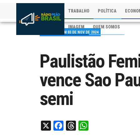
TRABALHO
POLÍTICA
ECONO
IMAGEM
QUEM SOMOS
PUBLICADO EM 03 DE NOV DE 2024
Paulistão Femi
vence Sao Pau
semi
X
Facebook
Threads
WhatsApp