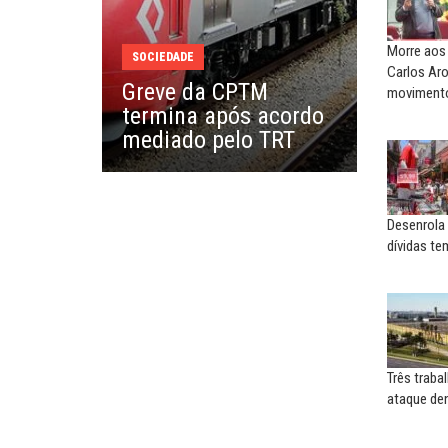
responsabilidade de todo
Morre aos 
SOCIEDADE
MARCOS VERLAINE
Carlos Aro
Greve da CPTM
Nem reconstruir, nem
movimento
termina após acordo
reinventar, o sindicalismo
precisa voltar...
mediado pelo TRT
Desenrola 
dívidas te
Três trab
ataque den