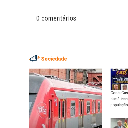
0 comentários
Sociedade
EDUARDO ANNUNCIATO CHI
Sem salário digno e prote
social, não existe...
ConduCas
EUSÉBIO PINTO NETO
climáticas
A fortaleza do sindicato
população
SERGIO LUIZ LEITE (SERGIN
Saúde mental: