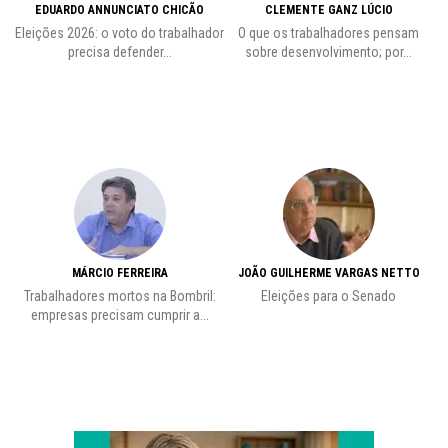
EDUARDO ANNUNCIATO CHICÃO
CLEMENTE GANZ LÚCIO
 o
Eleições 2026: o voto do trabalhador
O que os trabalhadores pensam
L
precisa defender...
sobre desenvolvimento; por...
MÁRCIO FERREIRA
JOÃO GUILHERME VARGAS NETTO
Trabalhadores mortos na Bombril:
Eleições para o Senado
Pr
empresas precisam cumprir a...