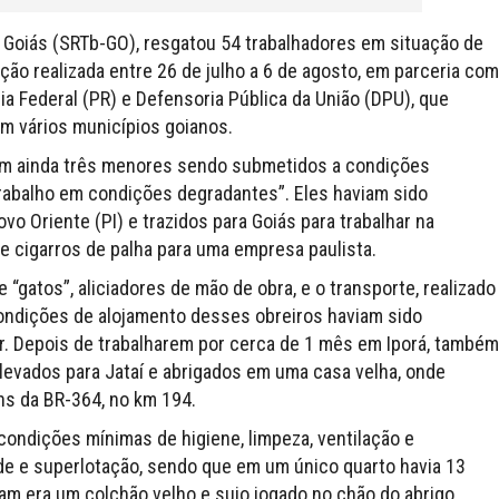
 Goiás (SRTb-GO), resgatou 54 trabalhadores em situação de
ação realizada entre 26 de julho a 6 de agosto, em parceria com
cia Federal (PR) e Defensoria Pública da União (DPU), que
m vários municípios goianos.
vam ainda três menores sendo submetidos a condições
trabalho em condições degradantes”. Eles haviam sido
vo Oriente (PI) e trazidos para Goiás para trabalhar na
e cigarros de palha para uma empresa paulista.
 “gatos”, aliciadores de mão de obra, e o transporte, realizado
ndições de alojamento desses obreiros haviam sido
r. Depois de trabalharem por cerca de 1 mês em Iporá, também
 levados para Jataí e abrigados em uma casa velha, onde
ns da BR-364, no km 194.
condições mínimas de higiene, limpeza, ventilação e
de e superlotação, sendo que em um único quarto havia 13
am era um colchão velho e sujo jogado no chão do abrigo.