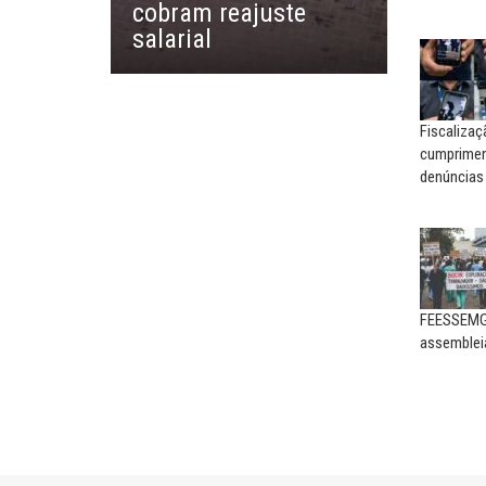
cobram reajuste
O resgate do nosso Esta
salarial
Nacional; por Carlos...
Fiscaliza
cumpriment
denúncias
FEESSEMG 
assemblei