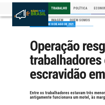
TRABALHO
POLÍTICA
ECONO
IMAGEM
QUEM SOMOS
PUBLICADO EM 10 DE AGO DE 2021
Operação resg
trabalhadores
escravidão em
Entre os trabalhadores estavam três meno
antigamente funcionava um motel, às marg