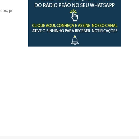
impacto do salário mínimo na...
dos; por