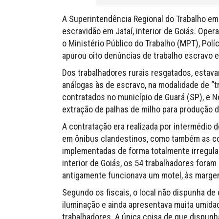
A Superintendência Regional do Trabalho em
escravidão em Jataí, interior de Goiás. Oper
o Ministério Público do Trabalho (MPT), Polí
apurou oito denúncias de trabalho escravo e
Dos trabalhadores rurais resgatados, esta
análogas às de escravo, na modalidade de “
contratados no município de Guará (SP), e No
extração de palhas de milho para produção d
A contratação era realizada por intermédio de
em ônibus clandestinos, como também as co
implementadas de forma totalmente irregula
interior de Goiás, os 54 trabalhadores foram
antigamente funcionava um motel, às marge
Segundo os fiscais, o local não dispunha de 
iluminação e ainda apresentava muita umida
trabalhadores. A única coisa de que dispunh