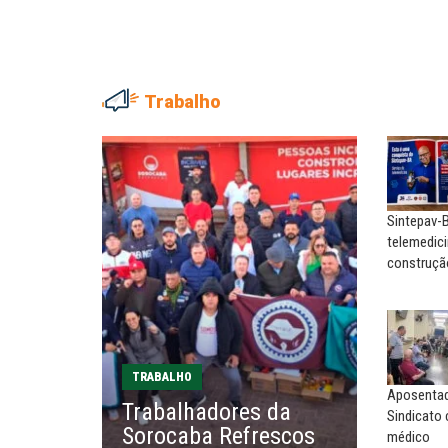
Trabalho
NILTON NECO
SERGIO LUIZ LEITE (SERGIN
Sindec: 94 anos de união e
Saúde mental:
lutas
responsabilidade de todo
Sintepav-B
MARIA AUXILIADORA
MARCOS VERLAINE
telemedici
Agosto Lilás: todos e todas no
Nem reconstruir, nem
construçã
combate à...
reinventar, o sindicalismo
precisa voltar...
EDUARDO ANNUNCIATO CHICÃO
MIGUEL TORRES
Sem salário digno e proteção
social, não existe...
A luta continua: agora o f
TRABALHO
o...
Aposentado
Trabalhadores da
Sindicato
EUSÉBIO PINTO NETO
Sorocaba Refrescos
médico
CARLOS LOPES
A fortaleza do sindicato