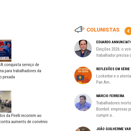
COLUNISTAS
HO)
ADILSON ARAÚJO
EDUARDO ANNUNCIAT
A geopolítica nas eleições de
Eleições 2026: o vot
s
outubro; por Adilson...
trabalhador precisa d
A conquista serviço de
REFLEXÕES EM SÉRIE
na para trabalhadores da
Lockerbie e o atent
o pesada
Pan Am...
MÁRCIO FERREIRA
Trabalhadores morto
oco é
Bombril: empresas 
cumprir a...
s da Pirelli recorrem ao
 contra aumento de convênio
JOÃO GUILHERME VA