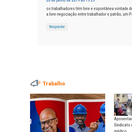
os trabalhadores têm livre e espontânea vontade de 
a livre negociação entre trabalhador e patrão, um P
Responder
Trabalho
NILTON NECO
SERGIO LUIZ LEITE (SERGIN
Sindec: 94 anos de união e
Saúde mental:
lutas
responsabilidade de todo
Aposentado
MARIA AUXILIADORA
MARCOS VERLAINE
Sindicato
Agosto Lilás: todos e todas no
Nem reconstruir, nem
médico