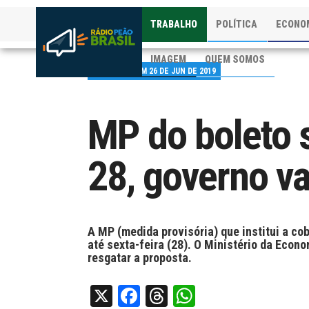
TRABALHO
POLÍTICA
ECONO
IMAGEM
QUEM SOMOS
PUBLICADO EM 26 DE JUN DE 2019
MP do boleto s
28, governo va
A MP (medida provisória) que institui a co
até sexta-feira (28). O Ministério da Econ
resgatar a proposta.
X
Facebook
Threads
WhatsApp