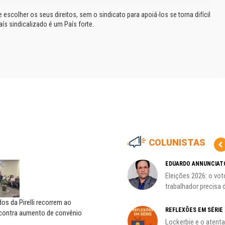
escolher os seus direitos, sem o sindicato para apoiá-los se torna difícil
aís sindicalizado é um País forte.
COLUNISTAS
HO)
ADILSON ARAÚJO
EDUARDO ANNUNCIAT
A geopolítica nas eleições de
Eleições 2026: o vot
s
outubro; por Adilson...
trabalhador precisa d
s da Pirelli recorrem ao
REFLEXÕES EM SÉRIE
 contra aumento de convênio
Lockerbie e o atent