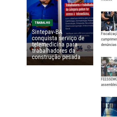
combate à...
reinventar, o sindicalismo
precisa voltar...
EDUARDO ANNUNCIATO CHICÃO
MIGUEL TORRES
Sem salário digno e proteção
TRABALHO
social, não existe...
A luta continua: agora o f
Sintepav-BA
o...
Fiscaliza
conquista serviço de
cumpriment
EUSÉBIO PINTO NETO
telemedicina para
denúncias
CARLOS LOPES
A fortaleza do sindicato
trabalhadores da
O resgate do nosso Esta
construção pesada
Nacional; por Carlos...
FEESSEMG 
assemblei