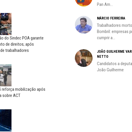
Pan Am...
MÁRCIO FERREIRA
Trabalhadores morto
oco é
Bombril: empresas 
cumprir a...
ção do Sindec POA garante
o de direitos; após
 de trabalhadores
JOÃO GUILHERME VA
NETTO
do
Candidatos a deputa
João Guilherme
reforça mobilização após
a sobre ACT