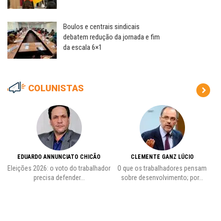
Boulos e centrais sindicais
debatem redução da jornada e fim
da escala 6×1
COLUNISTAS
EDUARDO ANNUNCIATO CHICÃO
CLEMENTE GANZ LÚCIO
 o
Eleições 2026: o voto do trabalhador
O que os trabalhadores pensam
L
precisa defender...
sobre desenvolvimento; por...