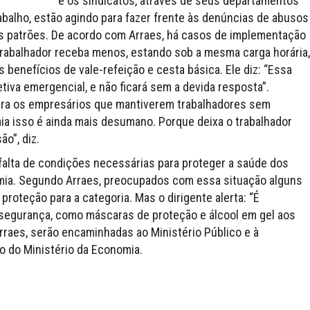
e os sindicatos, através de seus departamentos
Trabalho, estão agindo para fazer frente às denúncias de abusos
os patrões. De acordo com Arraes, há casos de implementação
trabalhador receba menos, estando sob a mesma carga horária,
enefícios de vale-refeição e cesta básica. Ele diz: “Essa
tiva emergencial, e não ficará sem a devida resposta”.
ra os empresários que mantiverem trabalhadores sem
ia isso é ainda mais desumano. Porque deixa o trabalhador
o”, diz.
falta de condições necessárias para proteger a saúde dos
emia. Segundo Arraes, preocupados com essa situação alguns
roteção para a categoria. Mas o dirigente alerta: “É
segurança, como máscaras de proteção e álcool em gel aos
rraes, serão encaminhadas ao Ministério Público e à
ho do Ministério da Economia.