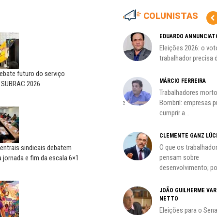
COLUNISTAS
MARCOS VERLAINE
EDUARDO ANNUNCIAT
as no
Nem reconstruir, nem
Eleições 2026: o vot
reinventar, o sindicalismo
trabalhador precisa d
precisa voltar...
bate futuro do serviço
HO)
MÁRCIO FERREIRA
o SUBRAC 2026
ADILSON ARAÚJO
Trabalhadores morto
s
A geopolítica nas eleições de
Bombril: empresas 
outubro; por Adilson...
cumprir a...
CLEMENTE GANZ LÚC
oco é
O que os trabalhado
entrais sindicais debatem
pensam sobre
 jornada e fim da escala 6×1
desenvolvimento; por
do
JOÃO GUILHERME VA
NETTO
Eleições para o Sen