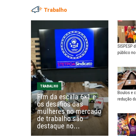
Trabalho
ADRIANA MARCOLINO
MARIA AUXILIADORA
Adriana Marcolino destaca
Agosto Lilás: todos e tod
impacto do salário mínimo na...
combate à...
SISPESP de
NILTON NECO
SERGIO LUIZ LEITE (SERGIN
público n
Sindec: 94 anos de união e
Saúde mental:
lutas
responsabilidade de todo
EDUARDO ANNUNCIATO CHICÃO
MIGUEL TORRES
Sem salário digno e proteção
A luta continua: agora o f
TRABALHO
social, não existe...
o...
Boulos e c
Fim da escala 6×1 e
redução da
os desafios das
EUSÉBIO PINTO NETO
CARLOS LOPES
mulheres no mercado
A fortaleza do sindicato
O resgate do nosso Esta
de trabalho são
Nacional; por Carlos...
destaque no...