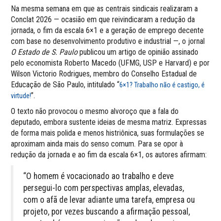
Na mesma semana em que as centrais sindicais realizaram a
Conclat 2026 — ocasião em que reivindicaram a redução da
jornada, o fim da escala 6×1 e a geração de emprego decente
com base no desenvolvimento produtivo e industrial —, o jornal
O Estado de S. Paulo
publicou um artigo de opinião assinado
pelo economista Roberto Macedo (UFMG, USP e Harvard) e por
Wilson Victorio Rodrigues, membro do Conselho Estadual de
Educação de São Paulo, intitulado “
6×1? Trabalho não é castigo, é
”.
virtude!
O texto não provocou o mesmo alvoroço que a fala do
deputado, embora sustente ideias de mesma matriz. Expressas
de forma mais polida e menos histriônica, suas formulações se
aproximam ainda mais do senso comum. Para se opor à
redução da jornada e ao fim da escala 6×1, os autores afirmam:
“O homem é vocacionado ao trabalho e deve
persegui-lo com perspectivas amplas, elevadas,
com o afã de levar adiante uma tarefa, empresa ou
projeto, por vezes buscando a afirmação pessoal,