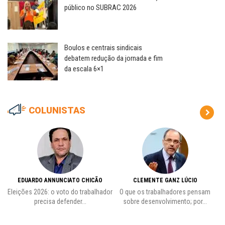
público no SUBRAC 2026
Boulos e centrais sindicais
debatem redução da jornada e fim
da escala 6×1
COLUNISTAS
EDUARDO ANNUNCIATO CHICÃO
CLEMENTE GANZ LÚCIO
 o
Eleições 2026: o voto do trabalhador
O que os trabalhadores pensam
L
precisa defender...
sobre desenvolvimento; por...