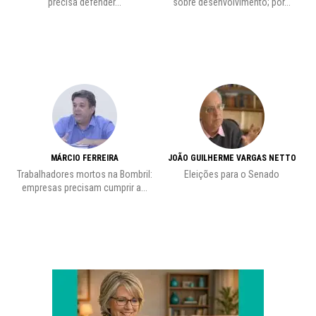
precisa defender...
sobre desenvolvimento; por...
MÁRCIO FERREIRA
JOÃO GUILHERME VARGAS NETTO
Trabalhadores mortos na Bombril:
Eleições para o Senado
Pr
empresas precisam cumprir a...