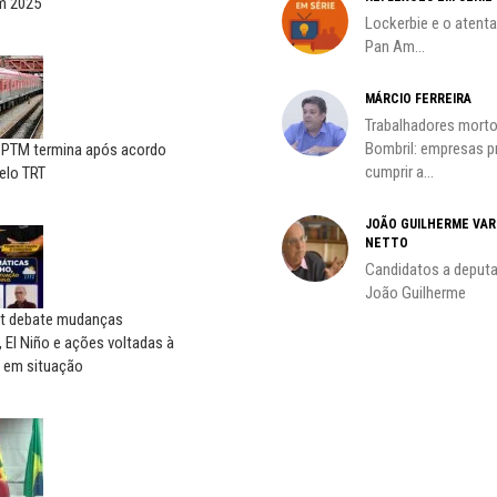
em 2025
Lockerbie e o atent
Pan Am...
MÁRCIO FERREIRA
Trabalhadores morto
oco é
Bombril: empresas 
CPTM termina após acordo
cumprir a...
elo TRT
JOÃO GUILHERME VA
NETTO
do
Candidatos a deputa
João Guilherme
t debate mudanças
, El Niño e ações voltadas à
 em situação