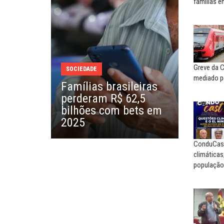
famílias 
Agosto Lilás: todos e todas no
Nem reconstruir, nem
combate à...
reinventar, o sindicalismo
precisa voltar...
EDUARDO ANNUNCIATO CHICÃO
MIGUEL TORRES
Sem salário digno e proteção
social, não existe...
A luta continua: agora o f
Greve da 
SOCIEDADE
o...
mediado p
Famílias brasileiras
EUSÉBIO PINTO NETO
perderam R$ 62,5
CARLOS LOPES
A fortaleza do sindicato
bilhões com bets em
O resgate do nosso Esta
2025
Nacional; por Carlos...
ConduCas
climáticas
população