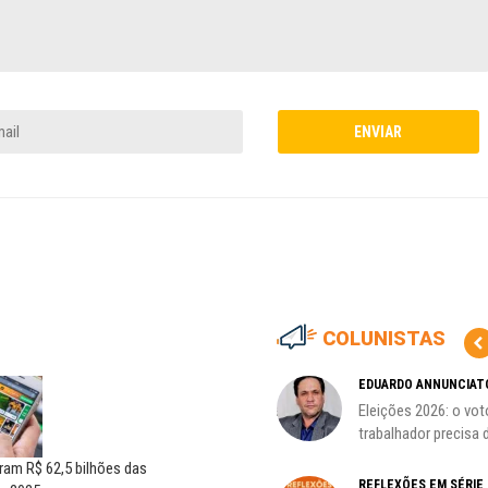
COLUNISTAS
HO)
ADILSON ARAÚJO
EDUARDO ANNUNCIAT
A geopolítica nas eleições de
Eleições 2026: o vot
s
outubro; por Adilson...
trabalhador precisa d
aram R$ 62,5 bilhões das
REFLEXÕES EM SÉRIE