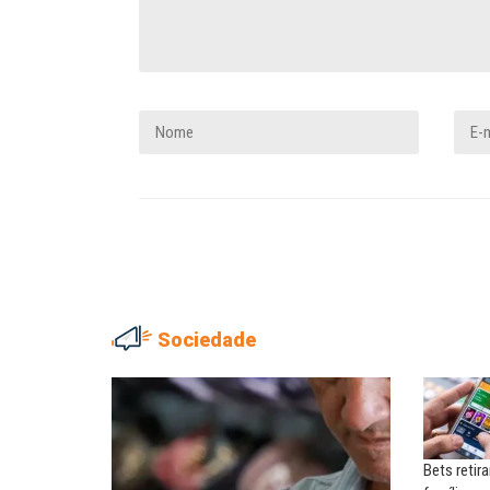
Sociedade
NILTON NECO
SERGIO LUIZ LEITE (SERGIN
Sindec: 94 anos de união e
Saúde mental:
lutas
responsabilidade de todo
Bets retir
MARIA AUXILIADORA
MARCOS VERLAINE