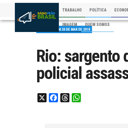
TRABALHO
POLÍTICA
ECONO
IMAGEM
QUEM SOMOS
PUBLICADO EM 20 DE MAR DE 2018
Rio: sargento
policial assas
X
Facebook
Threads
WhatsApp