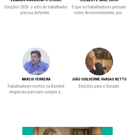
EDUARDO ANNUNCIATO CHICÃO
CLEMENTE GANZ LÚCIO
 o
Eleições 2026: o voto do trabalhador
O que os trabalhadores pensam
L
precisa defender...
sobre desenvolvimento; por...
MÁRCIO FERREIRA
JOÃO GUILHERME VARGAS NETTO
Trabalhadores mortos na Bombril:
Eleições para o Senado
Pr
empresas precisam cumprir a...