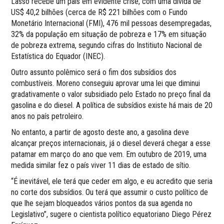
Lasso recebe um país em evidente crise, com uma dívida de
US$ 40,2 bilhões (cerca de R$ 221 bilhões com o Fundo
Monetário Internacional (FMI), 476 mil pessoas desempregadas,
32% da população em situação de pobreza e 17% em situação
de pobreza extrema, segundo cifras do Institiuto Nacional de
Estatística do Equador (INEC).
Outro assunto polêmico será o fim dos subsídios dos
combustíveis. Moreno conseguiu aprovar uma lei que diminui
gradativamente o valor subsidiado pelo Estado no preço final da
gasolina e do diesel. A política de subsídios existe há mais de 20
anos no país petroleiro.
No entanto, a partir de agosto deste ano, a gasolina deve
alcançar preços internacionais, já o diesel deverá chegar a esse
patamar em março do ano que vem. Em outubro de 2019, uma
medida similar fez o país viver 11 dias de estado de sítio.
“É inevitável, ele terá que ceder em algo, e eu acredito que seria
no corte dos subsídios. Ou terá que assumir o custo político de
que lhe sejam bloqueados vários pontos da sua agenda no
Legislativo”, sugere o cientista político equatoriano Diego Pérez