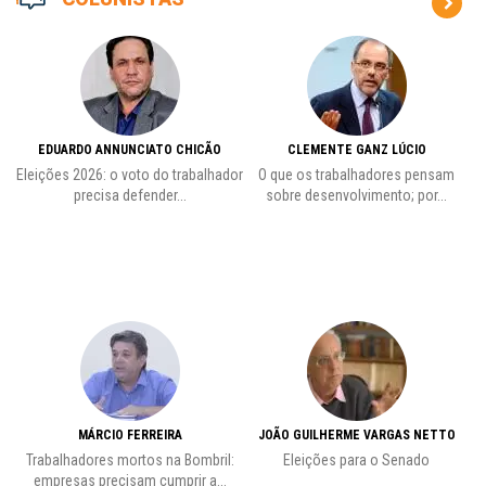
EDUARDO ANNUNCIATO CHICÃO
CLEMENTE GANZ LÚCIO
 o
Eleições 2026: o voto do trabalhador
O que os trabalhadores pensam
L
precisa defender...
sobre desenvolvimento; por...
MÁRCIO FERREIRA
JOÃO GUILHERME VARGAS NETTO
Trabalhadores mortos na Bombril:
Eleições para o Senado
Pr
empresas precisam cumprir a...