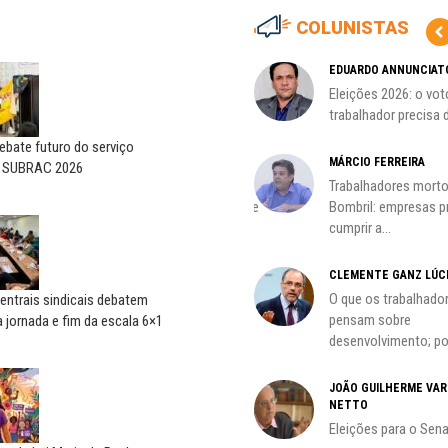
COLUNISTAS
MARCOS VERLAINE
EDUARDO ANNUNCIAT
as no
Nem reconstruir, nem
Eleições 2026: o vot
reinventar, o sindicalismo
trabalhador precisa d
precisa voltar...
bate futuro do serviço
HO)
MÁRCIO FERREIRA
o SUBRAC 2026
ADILSON ARAÚJO
Trabalhadores morto
s
A geopolítica nas eleições de
Bombril: empresas 
outubro; por Adilson...
cumprir a...
CLEMENTE GANZ LÚC
oco é
O que os trabalhado
entrais sindicais debatem
pensam sobre
 jornada e fim da escala 6×1
desenvolvimento; por
do
JOÃO GUILHERME VA
NETTO
Eleições para o Sen