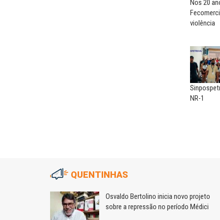
Nos 20 ano
Fecomerci
violência
Sinpospet
NR-1
QUENTINHAS
m
Osvaldo Bertolino inicia novo projeto
sobre a repressão no período Médici