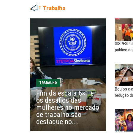
Trabalho
ADRIANA MARCOLINO
MARIA AUXILIADORA
Adriana Marcolino destaca
Agosto Lilás: todos e tod
impacto do salário mínimo na...
combate à...
SISPESP de
NILTON NECO
SERGIO LUIZ LEITE (SERGIN
público n
Sindec: 94 anos de união e
Saúde mental:
lutas
responsabilidade de todo
EDUARDO ANNUNCIATO CHICÃO
MIGUEL TORRES
Sem salário digno e proteção
A luta continua: agora o f
TRABALHO
social, não existe...
o...
Boulos e c
Fim da escala 6×1 e
redução da
os desafios das
EUSÉBIO PINTO NETO
CARLOS LOPES
mulheres no mercado
A fortaleza do sindicato
O resgate do nosso Esta
de trabalho são
Nacional; por Carlos...
destaque no...