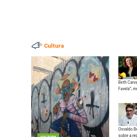
Cultura
ADRIANA MARCOLINO
MARIA AUXILIADORA
Adriana Marcolino destaca
Agosto Lilás: todos e tod
impacto do salário mínimo na...
combate à...
Beth Carva
NILTON NECO
SERGIO LUIZ LEITE (SERGIN
Favela”; m
Sindec: 94 anos de união e
Saúde mental:
lutas
responsabilidade de todo
EDUARDO ANNUNCIATO CHICÃO
MIGUEL TORRES
Sem salário digno e proteção
A luta continua: agora o f
social, não existe...
o...
Osvaldo Be
sobre a re