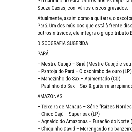
e o carimbó do Pará. Outros nomes importan
Souza Caxias, com vários discos gravados.
Atualmente, assim como a guitarra, o saxofo
Pará. Um dos músicos que está à frente dis
outros músicos, ele integra o grupo tributo
DISCOGRAFIA SUGERIDA
PARÁ
– Mestre Cupijó – Siriá (Mestre Cupijó e seu
– Pantoja do Pará – O cachimbo de ouro (LP)
– Manezinho do Sax – Apimentado (CD)
– Paulinho do Sax – Sax & guitarra arrepiand
AMAZONAS
– Teixeira de Manaus – Série “Raizes Nordes
– Chico Cajú – Super sax (LP)
– Agnaldo do Amazonas – Furacão do Norte (
– Chiquinho David – Merengando no banzeiro