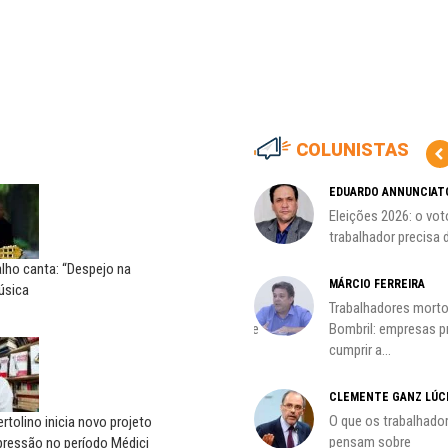
COLUNISTAS
MARCOS VERLAINE
EDUARDO ANNUNCIAT
as no
Nem reconstruir, nem
Eleições 2026: o vot
reinventar, o sindicalismo
trabalhador precisa d
precisa voltar...
lho canta: “Despejo na
HO)
MÁRCIO FERREIRA
úsica
ADILSON ARAÚJO
Trabalhadores morto
s
A geopolítica nas eleições de
Bombril: empresas 
outubro; por Adilson...
cumprir a...
CLEMENTE GANZ LÚC
oco é
O que os trabalhado
rtolino inicia novo projeto
pensam sobre
pressão no período Médici