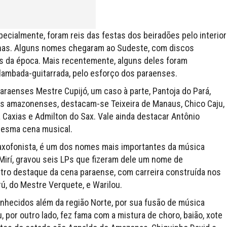
pecialmente, foram reis das festas dos beiradões pelo interior
onas. Alguns nomes chegaram ao Sudeste, com discos
es da época. Mais recentemente, alguns deles foram
lambada-guitarrada, pelo esforço dos paraenses.
raenses Mestre Cupijó, um caso à parte, Pantoja do Pará,
os amazonenses, destacam-se Teixeira de Manaus, Chico Caju,
Caxias e Admilton do Sax. Vale ainda destacar Antônio
mesma cena musical.
saxofonista, é um dos nomes mais importantes da música
é-Mirí, gravou seis LPs que fizeram dele um nome de
utro destaque da cena paraense, com carreira construída nos
rú, do Mestre Verquete, e Warilou.
hecidos além da região Norte, por sua fusão de música
u, por outro lado, fez fama com a mistura de choro, baião, xote