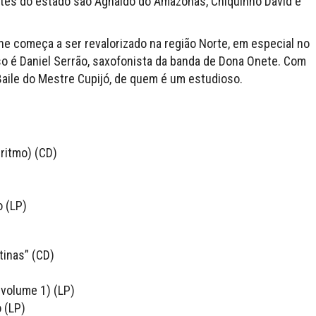
tes do estado são Agnaldo do Amazonas, Chiquinho David e
ne começa a ser revalorizado na região Norte, em especial no
so é Daniel Serrão, saxofonista da banda de Dona Onete. Com
 Baile do Mestre Cupijó, de quem é um estudioso.
 ritmo) (CD)
o (LP)
tinas” (CD)
volume 1) (LP)
 (LP)