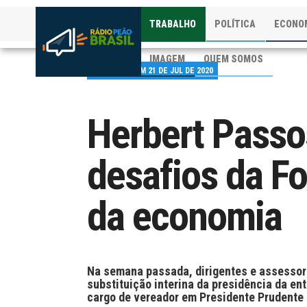
TRABALHO
POLÍTICA
ECONO
IMAGEM
QUEM SOMOS
PUBLICADO EM 21 DE JUL DE 2020
Herbert Passo
desafios da F
da economia
Na semana passada, dirigentes e assessore
substituição interina da presidência da ent
cargo de vereador em Presidente Prudente 