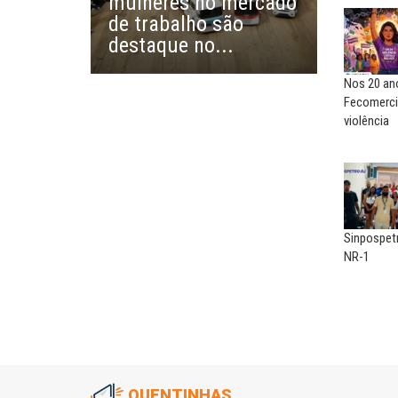
mulheres no mercado
Sem salário digno e proteção
de trabalho são
A luta continua: agora o f
social, não existe...
o...
destaque no...
Nos 20 ano
Fecomerci
violência
Sinpospet
NR-1
QUENTINHAS