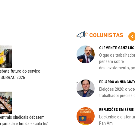
COLUNISTAS
CARLOS LOPES
CLEMENTE GANZ LÚC
O resgate do nosso Estado
O que os trabalhado
Nacional; por Carlos...
pensam sobre
desenvolvimento; por
bate futuro do serviço
HO)
ADILSON ARAÚJO
o SUBRAC 2026
EDUARDO ANNUNCIAT
A geopolítica nas eleições de
s
outubro; por Adilson...
Eleições 2026: o vot
trabalhador precisa d
REFLEXÕES EM SÉRIE
Lockerbie e o atent
entrais sindicais debatem
Pan Am...
 jornada e fim da escala 6×1