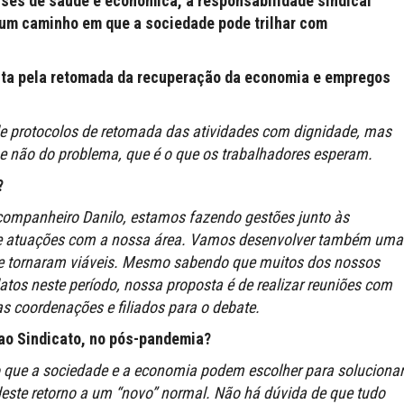
ises de saúde e econômica, a responsabilidade sindical
um caminho em que a sociedade pode trilhar com
luta pela retomada da recuperação da economia e empregos
 de protocolos de retomada das atividades com dignidade, mas
e não do problema, que é o que os trabalhadores esperam.
?
companheiro Danilo, estamos fazendo gestões junto às
 de atuações com a nossa área. Vamos desenvolver também uma
 se tornaram viáveis. Mesmo sabendo que muitos dos nossos
datos neste período, nossa proposta é de realizar reuniões com
as coordenações e filiados para o debate.
 ao Sindicato, no pós-pandemia?
 que a sociedade e a economia podem escolher para solucionar
deste retorno a um “novo” normal. Não há dúvida de que tudo