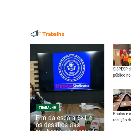
Trabalho
ADRIANA MARCOLINO
EUSÉBIO PINTO NETO
Adriana Marcolino destaca
A fortaleza do sindicato
impacto do salário mínimo na...
SISPESP de
SERGIO LUIZ LEITE (SERGIN
NILTON NECO
público n
Saúde mental:
Sindec: 94 anos de união e
responsabilidade de todo
lutas
MARCOS VERLAINE
MARIA AUXILIADORA
Nem reconstruir, nem
Agosto Lilás: todos e todas no
TRABALHO
reinventar, o sindicalismo
combate à...
Boulos e c
Fim da escala 6×1 e
precisa voltar...
redução da
os desafios das
EDUARDO ANNUNCIATO CHICÃO
MIGUEL TORRES