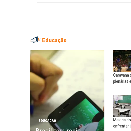
Educação
NILTON NECO
SERGIO LUIZ LEITE (SERGIN
Sindec: 94 anos de união e
Saúde mental:
lutas
responsabilidade de todo
Caravana d
MARIA AUXILIADORA
MARCOS VERLAINE
plenárias
Agosto Lilás: todos e todas no
Nem reconstruir, nem
combate à...
reinventar, o sindicalismo
precisa voltar...
EDUARDO ANNUNCIATO CHICÃO
MIGUEL TORRES
Sem salário digno e proteção
social, não existe...
A luta continua: agora o f
Maioria do
EDUCACAO
o...
enfrentar 