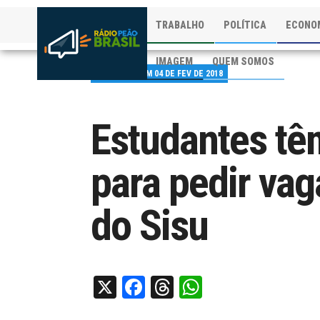
TRABALHO
POLÍTICA
ECONO
IMAGEM
QUEM SOMOS
PUBLICADO EM 04 DE FEV DE 2018
Estudantes têm
para pedir vag
do Sisu
X
Facebook
Threads
WhatsApp