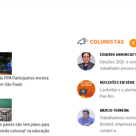
COLUNISTAS
HO)
ADILSON ARAÚJO
EDUARDO ANNUNCIAT
A geopolítica nas eleições de
Eleições 2026: o vot
s
outubro; por Adilson...
trabalhador precisa d
o PPA Participativo encerra
REFLEXÕES EM SÉRIE
 em São Paulo
Lockerbie e o atent
Pan Am...
MÁRCIO FERREIRA
Trabalhadores morto
oco é
Bombril: empresas 
s países não tem plano para
cumprir a...
‘perda colossal’ na educação