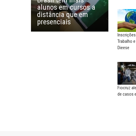
Brasil tem mais
EUSÉBIO PINTO NETO
alunos em cursos a
CARLOS LOPES
A fortaleza do sindicato
distância que em
O resgate do nosso Esta
presenciais
Nacional; por Carlos...
Inscrições
Trabalho e
Dieese
Fiocruz a
de casos 