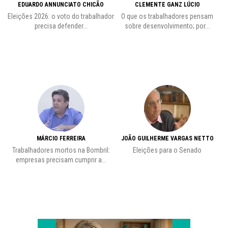
EDUARDO ANNUNCIATO CHICÃO
CLEMENTE GANZ LÚCIO
 o
Eleições 2026: o voto do trabalhador
O que os trabalhadores pensam
L
precisa defender...
sobre desenvolvimento; por...
MÁRCIO FERREIRA
JOÃO GUILHERME VARGAS NETTO
Trabalhadores mortos na Bombril:
Eleições para o Senado
Pr
empresas precisam cumprir a...