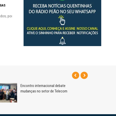
Saúde mental:
Sindec: 94 anos de união e
RGAS
responsabilida
lutas
dos; por
Encontro internacional debate
mudanças no setor de Telecom