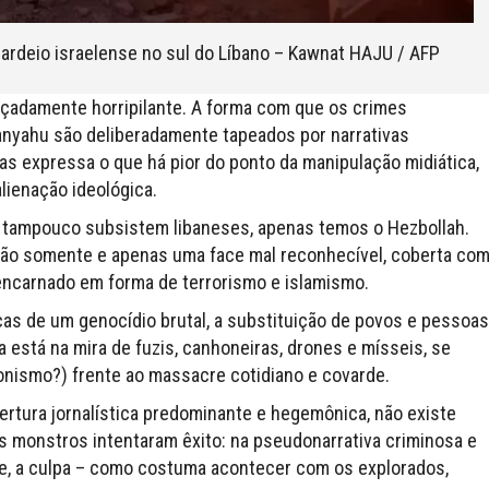
rdeio israelense no sul do Líbano – Kawnat HAJU / AFP
raçadamente horripilante. A forma com que os crimes
tanyahu são deliberadamente tapeados por narrativas
s expressa o que há pior do ponto da manipulação midiática,
alienação ideológica.
; tampouco subsistem libaneses, apenas temos o Hezbollah.
s, tão somente e apenas uma face mal reconhecível, coberta co
encarnado em forma de terrorismo e islamismo.
cas de um genocídio brutal, a substituição de povos e pessoas
 está na mira de fuzis, canhoneiras, drones e mísseis, se
ionismo?) frente ao massacre cotidiano e covarde.
rtura jornalística predominante e hegemônica, não existe
Os monstros intentaram êxito: na pseudonarrativa criminosa e
e, a culpa – como costuma acontecer com os explorados,