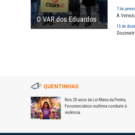
Saúde mental:
7 de janei
responsabilidade de todo
A Venezu
​O VAR dos Eduardos
15 de dez
Dosimetri
QUENTINHAS
m
Nos 20 anos da Lei Maria da Penha,
Fecomerciários reafirma combate à
violência