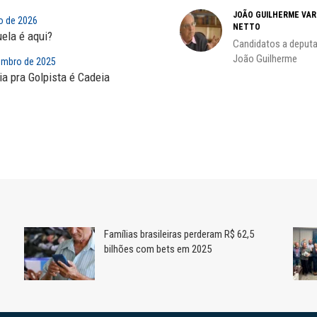
ADILSON ARAÚJO
JOÃO GUILHERME VA
ro de 2026
s
NETTO
A geopolítica nas eleições de
ela é aqui?
Candidatos a deputa
outubro; por Adilson...
João Guilherme
embro de 2025
a pra Golpista é Cadeia
Famílias brasileiras perderam R$ 62,5
bilhões com bets em 2025