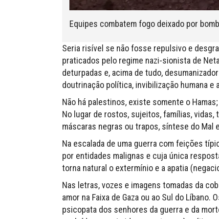
Equipes combatem fogo deixado por bomba
Seria risível se não fosse repulsivo e desg
praticados pelo regime nazi-sionista de Ne
deturpadas e, acima de tudo, desumanizadora
doutrinação política, invibilização humana e 
Não há palestinos, existe somente o Hamas
No lugar de rostos, sujeitos, famílias, vida
máscaras negras ou trapos, síntese do Mal 
Na escalada de uma guerra com feições típi
por entidades malignas e cuja única resposta
torna natural o extermínio e a apatia (negac
Nas letras, vozes e imagens tomadas da cobe
amor na Faixa de Gaza ou ao Sul do Líbano. 
psicopata dos senhores da guerra e da mort