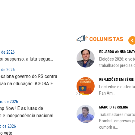
COLUNISTAS
o de 2026
MARCOS VERLAINE
EDUARDO ANNUNCIAT
foi suspenso, a luta segue…
as no
Nem reconstruir, nem
Eleições 2026: o vot
reinventar, o sindicalismo
trabalhador precisa d
o de 2026
precisa voltar...
essiona governo do RS contra
CÃO
REFLEXÕES EM SÉRIE
ação na educação: AGORA É
MIGUEL TORRES
ção
Lockerbie e o atent
A luta continua: agora o foco é
Pan Am...
o...
iro de 2026
mp Now! E as lutas de
MÁRCIO FERREIRA
CARLOS LOPES
Trabalhadores morto
ão e independência nacional
O resgate do nosso Estado
Bombril: empresas 
ro de 2026
Nacional; por Carlos...
cumprir a...
ao veto
HO)