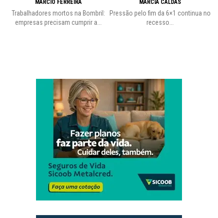
MÁRCIO FERREIRA
MÁRCIA CALDAS
Trabalhadores mortos na Bombril:
Pressão pelo fim da 6×1 continua no
A
empresas precisam cumprir a...
recesso...