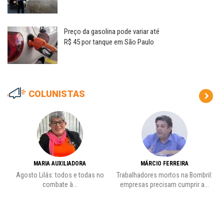
Preço da gasolina pode variar até
R$ 45 por tanque em São Paulo
COLUNISTAS
MARIA AUXILIADORA
MÁRCIO FERREIRA
to
Agosto Lilás: todos e todas no
Trabalhadores mortos na Bombril:
L
combate à...
empresas precisam cumprir a...