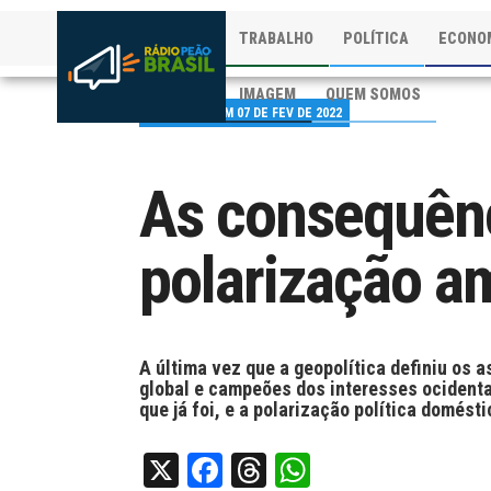
TRABALHO
POLÍTICA
ECONO
IMAGEM
QUEM SOMOS
PUBLICADO EM 07 DE FEV DE 2022
As consequênc
polarização a
A última vez que a geopolítica definiu os
global e campeões dos interesses ocidentai
que já foi, e a polarização política domést
X
Facebook
Threads
WhatsApp