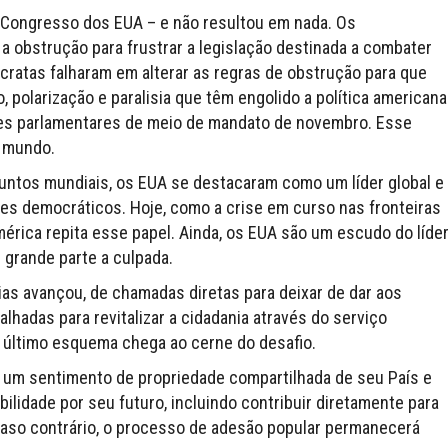
o Congresso dos EUA – e não resultou em nada. Os
 obstrução para frustrar a legislação destinada a combater
cratas falharam em alterar as regras de obstrução para que
, polarização e paralisia que têm engolido a política americana
es parlamentares de meio de mandato de novembro. Esse
o mundo.
ssuntos mundiais, os EUA se destacaram como um líder global e
es democráticos. Hoje, como a crise em curso nas fronteiras
érica repita esse papel. Ainda, os EUA são um escudo do líde
 grande parte a culpada.
ias avançou, de chamadas diretas para deixar de dar aos
lhadas para revitalizar a cidadania através do serviço
o último esquema chega ao cerne do desafio.
um sentimento de propriedade compartilhada de seu País e
ilidade por seu futuro, incluindo contribuir diretamente para
Caso contrário, o processo de adesão popular permanecerá