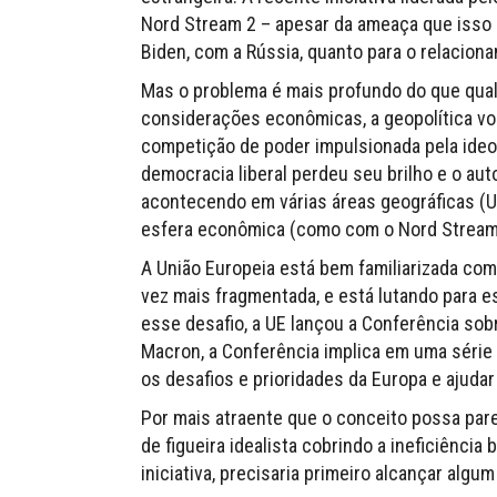
Nord Stream 2 – apesar da ameaça que isso c
Biden, com a Rússia, quanto para o relacio
Mas o problema é mais profundo do que qualq
considerações econômicas, a geopolítica vo
competição de poder impulsionada pela ide
democracia liberal perdeu seu brilho e o au
acontecendo em várias áreas geográficas (Uc
esfera econômica (como com o Nord Stream 
A União Europeia está bem familiarizada co
vez mais fragmentada, e está lutando para e
esse desafio, a UE lançou a Conferência sob
Macron, a Conferência implica em uma série
os desafios e prioridades da Europa e ajuda
Por mais atraente que o conceito possa par
de figueira idealista cobrindo a ineficiênci
iniciativa, precisaria primeiro alcançar alg