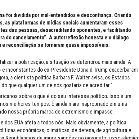
a foi dividida por mal-entendidos e desconfiança. Criando
os, as plataformas de mídias sociais aumentaram esses
tes das pessoas, desacreditando oponentes, e facilitando
ra do cancelamento”. A autorreflexão honesta e o diálogo
a e reconciliação se tornaram quase impossíveis.
alizar a polarização, a situação se deteriorou mais ainda. A
stas e inconstantes do ex-Presidente Donald Trump exacerbaram
ora, a cientista política Barbara F. Walter avisa, os Estados
 do que qualquer um de nós gostaria de acreditar.”
ricanos sobre o que é do seu interesse político. Isso é um
a nos melhores tempos. É ainda mais inapropriado em uma
do nossa própria marca de extremismo e impasse.
e dos EUA afeta a todos nós. Mais obviamente, a política
íticas econômicas, climáticas, de defesa, de agricultura e
pelos Republicanos de impor sanções no gasoduto russo-alemão