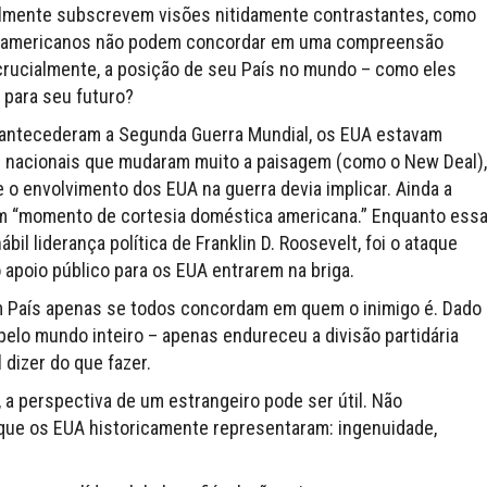
almente subscrevem visões nitidamente contrastantes, como
os americanos não podem concordar em uma compreensão
 crucialmente, a posição de seu País no mundo – como eles
para seu futuro?
 antecederam a Segunda Guerra Mundial, os EUA estavam
as nacionais que mudaram muito a paisagem (como o New Deal),
e o envolvimento dos EUA na guerra devia implicar. Ainda a
m “momento de cortesia doméstica americana.” Enquanto ess
il liderança política de Franklin D. Roosevelt, foi o ataque
apoio público para os EUA entrarem na briga.
m País apenas se todos concordam em quem o inimigo é. Dado
elo mundo inteiro – apenas endureceu a divisão partidária
 dizer do que fazer.
a perspectiva de um estrangeiro pode ser útil. Não
 que os EUA historicamente representaram: ingenuidade,