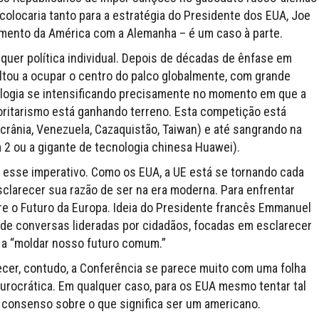
olocaria tanto para a estratégia do Presidente dos EUA, Joe
namento da América com a Alemanha – é um caso à parte.
uer política individual. Depois de décadas de ênfase em
ltou a ocupar o centro do palco globalmente, com grande
ologia se intensificando precisamente no momento em que a
toritarismo está ganhando terreno. Esta competição está
rânia, Venezuela, Cazaquistão, Taiwan) e até sangrando na
2 ou a gigante de tecnologia chinesa Huawei).
m esse imperativo. Como os EUA, a UE está se tornando cada
sclarecer sua razão de ser na era moderna. Para enfrentar
re o Futuro da Europa. Ideia do Presidente francês Emmanuel
 de conversas lideradas por cidadãos, focadas em esclarecer
r a “moldar nosso futuro comum.”
ecer, contudo, a Conferência se parece muito com uma folha
a burocrática. Em qualquer caso, para os EUA mesmo tentar tal
um consenso sobre o que significa ser um americano.