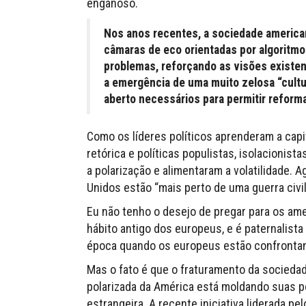
enganoso.
Nos anos recentes, a sociedade american
câmaras de eco orientadas por algoritm
problemas, reforçando as visões existen
a emergência de uma muito zelosa “cultu
aberto necessários para permitir reform
Como os líderes políticos aprenderam a capit
retórica e políticas populistas, isolacioni
a polarização e alimentaram a volatilidade. Ag
Unidos estão “mais perto de uma guerra civil
Eu não tenho o desejo de pregar para os ame
hábito antigo dos europeus, e é paternalist
época quando os europeus estão confrontan
Mas o fato é que o fraturamento da sociedad
polarizada da América está moldando suas pol
estrangeira. A recente iniciativa liderada 