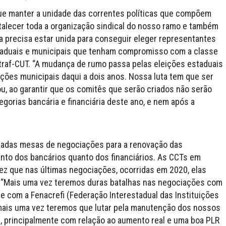
que manter a unidade das correntes políticas que compõem
rtalecer toda a organização sindical do nosso ramo e também
a precisa estar unida para conseguir eleger representantes
staduais e municipais que tenham compromisso com a classe
ntraf-CUT. “A mudança de rumo passa pelas eleições estaduais
ções municipais daqui a dois anos. Nossa luta tem que ser
ou, ao garantir que os comitês que serão criados não serão
gorias bancária e financiária deste ano, e nem após a
izadas mesas de negociações para a renovação das
anto dos bancários quanto dos financiários. As CCTs em
ez que nas últimas negociações, ocorridas em 2020, elas
. “Mais uma vez teremos duras batalhas nas negociações com
e com a Fenacrefi (Federação Interestadual das Instituições
 mais uma vez teremos que lutar pela manutenção dos nossos
s, principalmente com relação ao aumento real e uma boa PLR