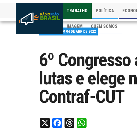
TRABALHO
POLÍTICA
ECONO
IMAGEM
QUEM SOMOS
PUBLICADO EM 04 DE ABR DE 2022
6º Congresso 
lutas e elege n
Contraf-CUT
X
Facebook
Threads
WhatsApp