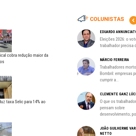
COLUNISTAS
MARCOS VERLAINE
EDUARDO ANNUNCIAT
as no
Nem reconstruir, nem
Eleições 2026: o vot
reinventar, o sindicalismo
trabalhador precisa d
precisa voltar...
ical cobra redução maior da
HO)
MÁRCIO FERREIRA
ros
ADILSON ARAÚJO
Trabalhadores morto
s
A geopolítica nas eleições de
Bombril: empresas 
outubro; por Adilson...
cumprir a...
CLEMENTE GANZ LÚC
oco é
O que os trabalhado
uz taxa Selic para 14% ao
pensam sobre
desenvolvimento; por
do
JOÃO GUILHERME VA
NETTO