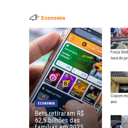
Economia
ADRIANA MARCOLINO
MARIA AUXILIADORA
Adriana Marcolino destaca
Agosto Lilás: todos e tod
impacto do salário mínimo na...
combate à...
Força Sind
NILTON NECO
SERGIO LUIZ LEITE (SERGIN
taxa de ju
Sindec: 94 anos de união e
Saúde mental:
lutas
responsabilidade de todo
EDUARDO ANNUNCIATO CHICÃO
MIGUEL TORRES
Sem salário digno e proteção
A luta continua: agora o f
social, não existe...
o...
Copom red
ano
ECONOMIA
EUSÉBIO PINTO NETO
CARLOS LOPES
Bets retiraram R$
A fortaleza do sindicato
O resgate do nosso Esta
62,5 bilhões das
Nacional; por Carlos...
famílias em 2025