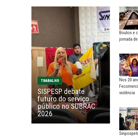
ADRIANA MARCOLINO
EUSÉBIO PINTO NETO
Adriana Marcolino destaca
A fortaleza do sindicato
impacto do salário mínimo na...
Boulos e 
SERGIO LUIZ LEITE (SERGIN
NILTON NECO
jornada de
Saúde mental:
Sindec: 94 anos de união e
responsabilidade de todo
lutas
MARCOS VERLAINE
MARIA AUXILIADORA
Nem reconstruir, nem
Agosto Lilás: todos e todas no
reinventar, o sindicalismo
combate à...
Nos 20 ano
TRABALHO
precisa voltar...
Fecomerci
SISPESP debate
violência
EDUARDO ANNUNCIATO CHICÃO
futuro do serviço
MIGUEL TORRES
Sem salário digno e proteção
público no SUBRAC
A luta continua: agora o f
social, não existe...
o...
2026
Sinpospet