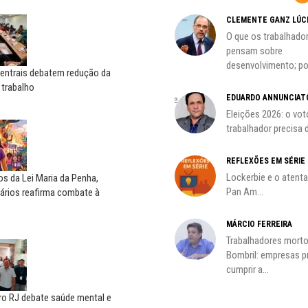
CARLOS LOPES
CLEMENTE GANZ LÚC
O resgate do nosso Estado
O que os trabalhado
Nacional; por Carlos...
pensam sobre
desenvolvimento; por
centrais debatem redução da
HO)
ADILSON ARAÚJO
 trabalho
EDUARDO ANNUNCIAT
A geopolítica nas eleições de
s
outubro; por Adilson...
Eleições 2026: o vot
trabalhador precisa d
REFLEXÕES EM SÉRIE
Lockerbie e o atent
s da Lei Maria da Penha,
Pan Am...
ários reafirma combate à
MÁRCIO FERREIRA
oco é
Trabalhadores morto
Bombril: empresas 
cumprir a...
ro RJ debate saúde mental e