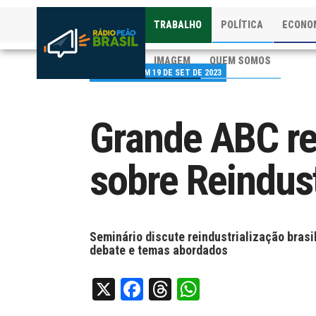
TRABALHO
POLÍTICA
ECONO
IMAGEM
QUEM SOMOS
PUBLICADO EM 19 DE SET DE 2023
Grande ABC re
sobre Reindust
Seminário discute reindustrialização bras
debate e temas abordados
X
Facebook
Threads
WhatsApp