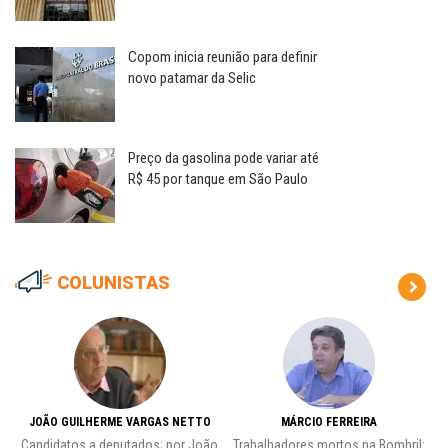
Copom inicia reunião para definir
novo patamar da Selic
Preço da gasolina pode variar até
R$ 45 por tanque em São Paulo
COLUNISTAS
JOÃO GUILHERME VARGAS NETTO
MÁRCIO FERREIRA
Candidatos a deputados; por João
Trabalhadores mortos na Bombril:
Pr