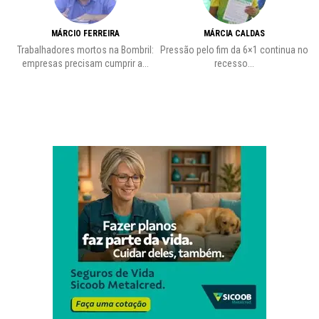
MÁRCIO FERREIRA
MÁRCIA CALDAS
Trabalhadores mortos na Bombril:
Pressão pelo fim da 6×1 continua no
A
empresas precisam cumprir a...
recesso...