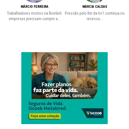
MÁRCIO FERREIRA
MÁRCIA CALDAS
Trabalhadores mortos na Bombril:
Pressão pelo fim da 6×1 continua no
A
empresas precisam cumprir a...
recesso...