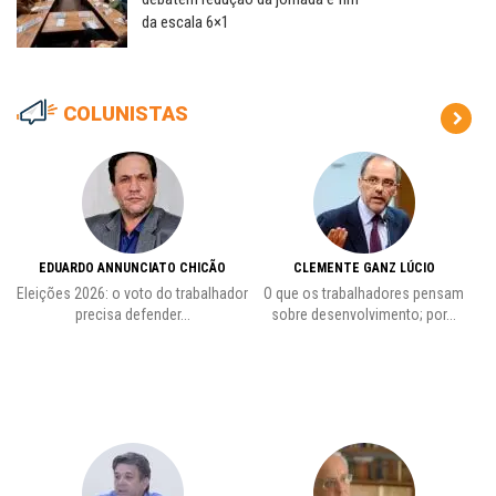
da escala 6×1
COLUNISTAS
EDUARDO ANNUNCIATO CHICÃO
CLEMENTE GANZ LÚCIO
 o
Eleições 2026: o voto do trabalhador
O que os trabalhadores pensam
L
precisa defender...
sobre desenvolvimento; por...