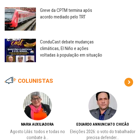
Greve da CPTM termina após
acordo mediado pelo TRT
ConduCast debate mudanças
climáticas, El Niño e ações
voltadas à população em situação
COLUNISTAS
MARIA AUXILIADORA
EDUARDO ANNUNCIATO CHICÃO
de
Agosto Lilás: todos e todas no
Eleições 2026: o voto do trabalhador
Pr
combate à...
precisa defender...