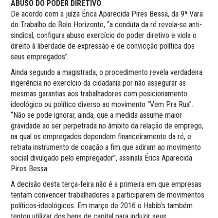
ABUSO DO PODER DIRETIVO
De acordo com a juíza Érica Aparecida Pires Bessa, da 9ª Vara
do Trabalho de Belo Horizonte, “a conduta da ré revela-se anti-
sindical, configura abuso exercício do poder diretivo e viola o
direito à liberdade de expressão e de convicção política dos
seus empregados”.
Ainda segundo a magistrada, o procedimento revela verdadeira
ingerência no exercício da cidadania por não assegurar as
mesmas garantias aos trabalhadores com posicionamento
ideológico ou político diverso ao movimento “Vem Pra Rua”.
“Não se pode ignorar, ainda, que a medida assume maior
gravidade ao ser perpetrada no âmbito da relação de emprego,
na qual os empregados dependem financeiramente da ré, e
retrata instrumento de coação a fim que adiram ao movimento
social divulgado pelo empregador”, assinala Érica Aparecida
Pires Bessa.
A decisão desta terça-feira não é a primeira em que empresas
tentam convencer trabalhadores a participarem de movimentos
políticos-ideológicos. Em março de 2016 o Habib’s também
tentou utilizar dos bens de capital para induzir seus