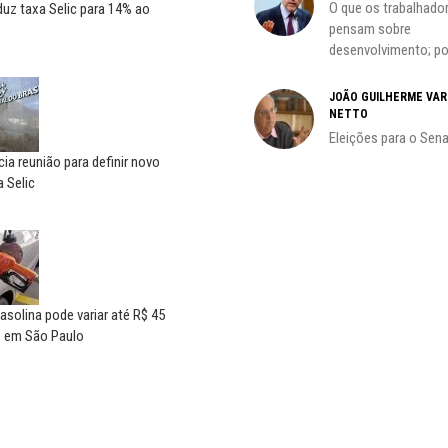
O que os trabalhado
uz taxa Selic para 14% ao
pensam sobre
desenvolvimento; por
do
JOÃO GUILHERME VA
NETTO
Eleições para o Sen
ia reunião para definir novo
 Selic
asolina pode variar até R$ 45
e em São Paulo