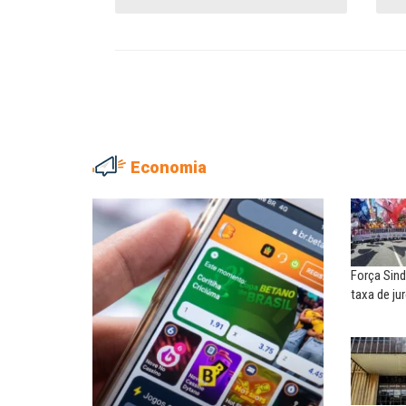
Economia
ADRIANA MARCOLINO
MARIA AUXILIADORA
Adriana Marcolino destaca
Agosto Lilás: todos e tod
impacto do salário mínimo na...
combate à...
Força Sind
NILTON NECO
SERGIO LUIZ LEITE (SERGIN
taxa de ju
Sindec: 94 anos de união e
Saúde mental:
lutas
responsabilidade de todo
EDUARDO ANNUNCIATO CHICÃO
MIGUEL TORRES
Sem salário digno e proteção
A luta continua: agora o f