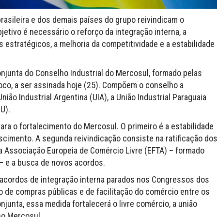
brasileira e dos demais países do grupo reivindicam o
jetivo é necessário o reforço da integração interna, a
estratégicos, a melhoria da competitividade e a estabilidade
njunta do Conselho Industrial do Mercosul, formado pelas
loco, a ser assinada hoje (25). Compõem o conselho a
nião Industrial Argentina (UIA), a União Industrial Paraguaia
U).
para o fortalecimento do Mercosul. O primeiro é a estabilidade
scimento. A segunda reivindicação consiste na ratificação do
a Associação Europeia de Comércio Livre (EFTA) – formado
 – e a busca de novos acordos.
acordos de integração interna parados nos Congressos dos
o de compras públicas e de facilitação do comércio entre os
unta, essa medida fortalecerá o livre comércio, a união
no Mercosul.