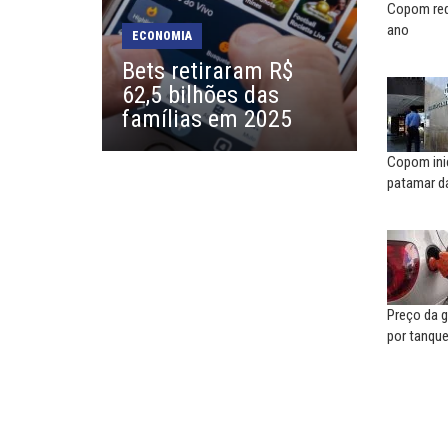
social, não existe...
o...
Copom red
ano
ECONOMIA
EUSÉBIO PINTO NETO
CARLOS LOPES
Bets retiraram R$
A fortaleza do sindicato
O resgate do nosso Esta
62,5 bilhões das
Nacional; por Carlos...
famílias em 2025
Copom inic
patamar da
Preço da g
por tanqu