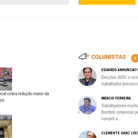
COLUNISTAS
MARCOS VERLAINE
EDUARDO ANNUNCIAT
as no
Nem reconstruir, nem
Eleições 2026: o vot
reinventar, o sindicalismo
trabalhador precisa d
precisa voltar...
ical cobra redução maior da
HO)
MÁRCIO FERREIRA
ros
ADILSON ARAÚJO
Trabalhadores morto
s
A geopolítica nas eleições de
Bombril: empresas 
outubro; por Adilson...
cumprir a...
CLEMENTE GANZ LÚC
oco é