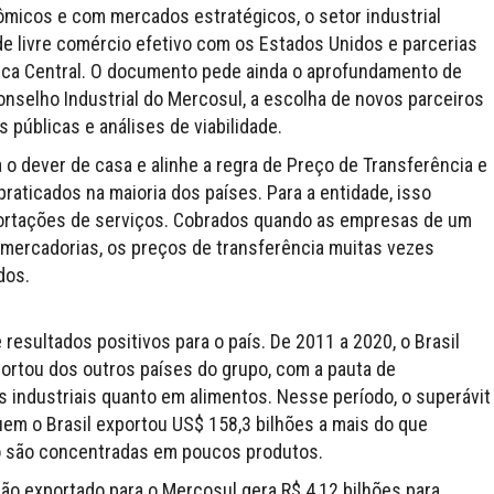
micos e com mercados estratégicos, o setor industrial
 livre comércio efetivo com os Estados Unidos e parcerias
ica Central. O documento pede ainda o aprofundamento de
nselho Industrial do Mercosul, a escolha de novos parceiros
 públicas e análises de viabilidade.
a o dever de casa e alinhe a regra de Preço de Transferência e
aticados na maioria dos países. Para a entidade, isso
portações de serviços. Cobrados quando as empresas de um
 mercadorias, os preços de transferência muitas vezes
dos.
resultados positivos para o país. De 2011 a 2020, o Brasil
portou dos outros países do grupo, com a pauta de
s industriais quanto em alimentos. Nesse período, o superávit
uem o Brasil exportou US$ 158,3 bilhões a mais do que
co são concentradas em poucos produtos.
ão exportado para o Mercosul gera R$ 4,12 bilhões para