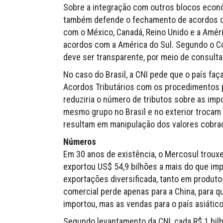
Sobre a integração com outros blocos econô
também defende o fechamento de acordos de
com o México, Canadá, Reino Unido e a Amér
acordos com a América do Sul. Segundo o Co
deve ser transparente, por meio de consultas
No caso do Brasil, a CNI pede que o país faç
Acordos Tributários com os procedimentos pr
reduziria o número de tributos sobre as im
mesmo grupo no Brasil e no exterior trocam
resultam em manipulação dos valores cobra
Números
Em 30 anos de existência, o Mercosul trouxe 
exportou US$ 54,9 bilhões a mais do que im
exportações diversificada, tanto em produto
comercial perde apenas para a China, para q
importou, mas as vendas para o país asiáti
Segundo levantamento da CNI, cada R$ 1 bilh