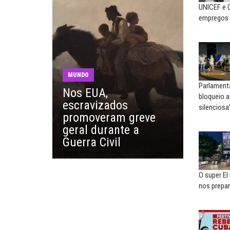
UNICEF e 
MARIA AUXILIADORA
MARCOS VERLAINE
empregos 
Agosto Lilás: todos e todas no
Nem reconstruir, nem
combate à...
reinventar, o sindicalismo
precisa voltar...
EDUARDO ANNUNCIATO CHICÃO
MIGUEL TORRES
Sem salário digno e proteção
MUNDO
social, não existe...
A luta continua: agora o f
Parlament
Nos EUA,
o...
bloqueio 
escravizados
silenciosa
EUSÉBIO PINTO NETO
promoveram greve
CARLOS LOPES
A fortaleza do sindicato
geral durante a
O resgate do nosso Esta
Guerra Civil
Nacional; por Carlos...
O super El
nos prepar