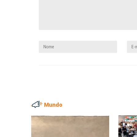
Mundo
NILTON NECO
SERGIO LUIZ LEITE (SERGIN
Sindec: 94 anos de união e
Saúde mental:
lutas
responsabilidade de todo