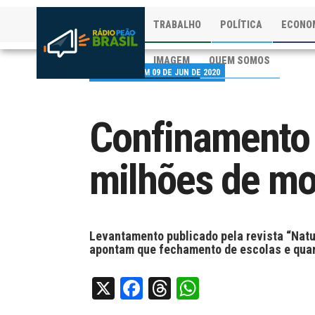
TRABALHO
POLÍTICA
ECONO
IMAGEM
QUEM SOMOS
PUBLICADO EM 09 DE JUN DE 2020
Confinamento 
milhões de mo
Levantamento publicado pela revista “Nat
apontam que fechamento de escolas e quar
X
Facebook
Threads
WhatsApp