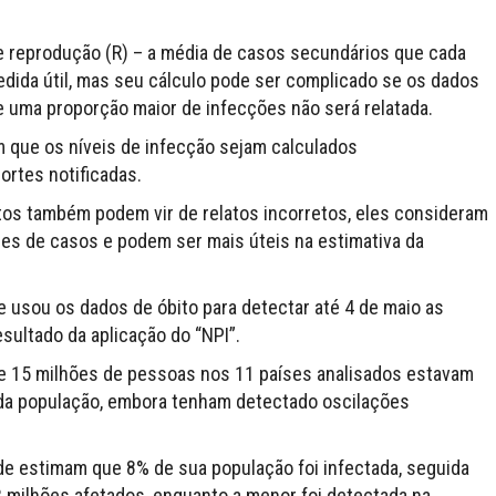
e reprodução (R) – a média de casos secundários que cada
edida útil, mas seu cálculo pode ser complicado se os dados
ue uma proporção maior de infecções não será relatada.
 que os níveis de infecção sejam calculados
ortes notificadas.
s também podem vir de relatos incorretos, eles consideram
des de casos e podem ser mais úteis na estimativa da
e usou os dados de óbito para detectar até 4 de maio as
sultado da aplicação do “NPI”.
2 e 15 milhões de pessoas nos 11 países analisados estavam
 da população, embora tenham detectado oscilações
onde estimam que 8% de sua população foi infectada, seguida
3 milhões afetados, enquanto a menor foi detectada na