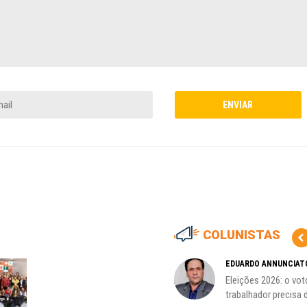
COLUNISTAS
HO)
ADILSON ARAÚJO
EDUARDO ANNUNCIAT
A geopolítica nas eleições de
Eleições 2026: o vot
s
outubro; por Adilson...
trabalhador precisa d