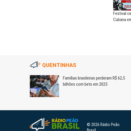
Festival c
Cubana em
QUENTINHAS
m
Famílias brasileiras perderam R$ 62,5
bilhões com bets em 2025
© 2026 Rádio Peão
Brasil