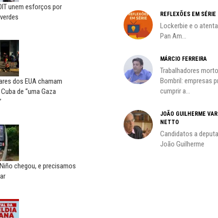
OIT unem esforços por
REFLEXÕES EM SÉRIE
verdes
Lockerbie e o atent
Pan Am...
MÁRCIO FERREIRA
Trabalhadores morto
oco é
Bombril: empresas 
ares dos EUA chamam
cumprir a...
a Cuba de “uma Gaza
”
JOÃO GUILHERME VA
NETTO
do
Candidatos a deputa
João Guilherme
 Niño chegou, e precisamos
ar